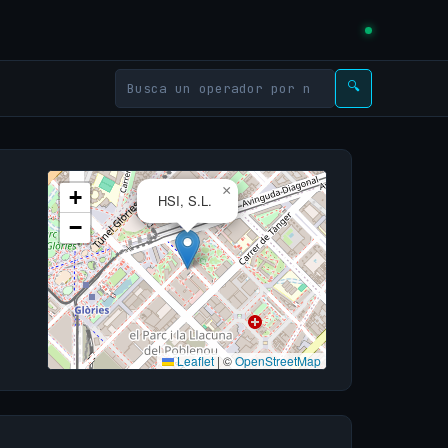
🔍
×
+
HSI, S.L.
−
Leaflet
|
©
OpenStreetMap