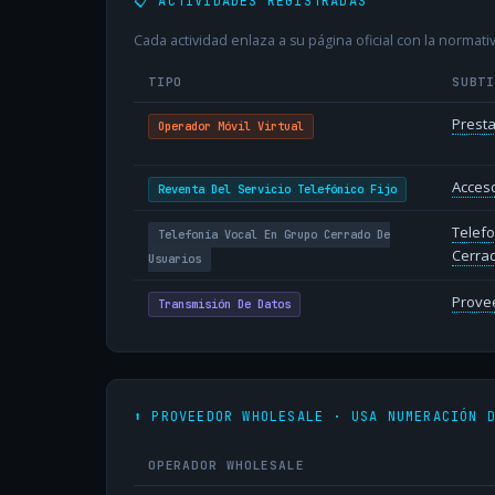
📋 ACTIVIDADES REGISTRADAS
Cada actividad enlaza a su página oficial con la normativ
TIPO
SUBT
Presta
Operador Móvil Virtual
Acceso
Reventa Del Servicio Telefónico Fijo
Telefo
Telefonía Vocal En Grupo Cerrado De
Cerra
Usuarios
Provee
Transmisión De Datos
⬆️ PROVEEDOR WHOLESALE · USA NUMERACIÓN 
OPERADOR WHOLESALE