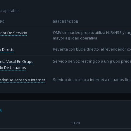
a aplicable.
IPO
DESCRIPCIÓN
OMV sin núcleo propio: utiliza HLR/HSS y t
dor De Servicio
mayor agilidad operativa.
Reventa con bucle directo: el revendedor co
 Directo
Servicio de voz restringido a un grupo pred
nía Vocal En Grupo
do De Usuarios
Servicio de acceso a internet a usuarios fina
dor De Acceso A Internet
DE
TIPO