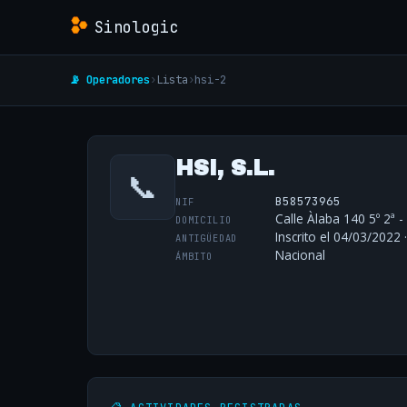
Sinologic
📡 Operadores
›
Lista
›
hsi-2
HSI, S.L.
📞
B58573965
NIF
Calle Àlaba 140 5º 2ª 
DOMICILIO
Inscrito el 04/03/2022 
ANTIGÜEDAD
Nacional
ÁMBITO