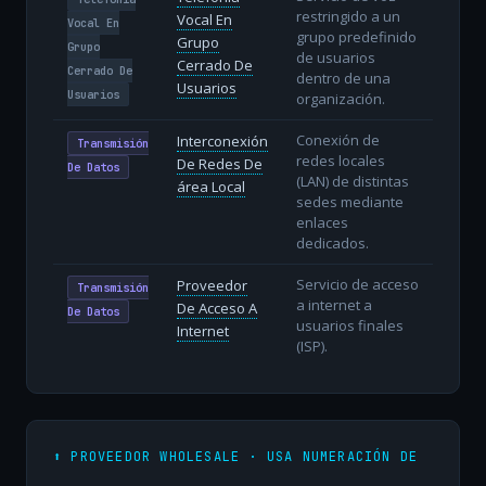
restringido a un
Vocal En
Vocal En
grupo predefinido
Grupo
Grupo
de usuarios
Cerrado De
Cerrado De
dentro de una
Usuarios
Usuarios
organización.
Conexión de
Interconexión
Transmisión
redes locales
De Redes De
De Datos
(LAN) de distintas
área Local
sedes mediante
enlaces
dedicados.
Servicio de acceso
Proveedor
Transmisión
a internet a
De Acceso A
De Datos
usuarios finales
Internet
(ISP).
⬆️ PROVEEDOR WHOLESALE · USA NUMERACIÓN DE