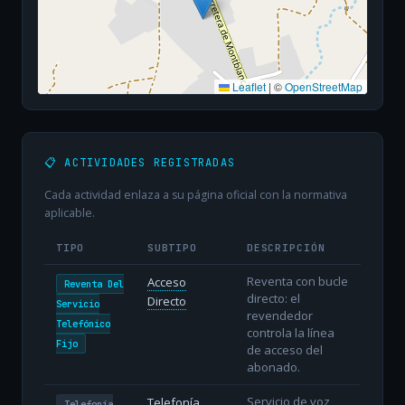
Leaflet
|
©
OpenStreetMap
📋 ACTIVIDADES REGISTRADAS
Cada actividad enlaza a su página oficial con la normativa
aplicable.
TIPO
SUBTIPO
DESCRIPCIÓN
Reventa con bucle
Acceso
Reventa Del
directo: el
Directo
Servicio
revendedor
Telefónico
controla la línea
Fijo
de acceso del
abonado.
Servicio de voz
Telefonía
Telefonía