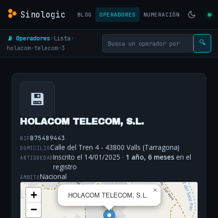
Sinologic
BLOG
OPERADORES
NUMERACIÓN
📡 Operadores
›
Lista
›
🔍
holacom-telecom-3
💾
HOLACOM TELECOM, S.L.
B75489443
NIF
Calle del Tren 4 - 43800 Valls (Tarragona)
DOMICILIO
Inscrito el 14/01/2025 ·
1 año, 6 meses
en el
ANTIGÜEDAD
registro
Nacional
ÁMBITO
×
+
HOLACOM TELECOM, S.L.
−