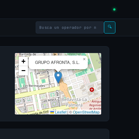
🔍
×
+
GRUPO AFRONTA, S.L.
−
Leaflet
|
©
OpenStreetMap