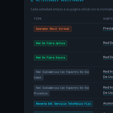
📋 ACTIVIDADES REGISTRADAS
Cada actividad enlaza a su página oficial con la normativ
TIPO
SUBT
Presta
Operador Móvil Virtual
Red De
Red De Fibra óptica
Red De
Red De Fibra Oscura
Red In
Red Inalámbrica Con Espectro De Uso
De Us
Común
Red In
Red Inalámbrica Con Espectro De Uso
De Uso
Privativo
Acceso
Reventa Del Servicio Telefónico Fijo