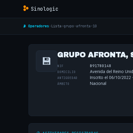
Sinologic
📡 Operadores
›
Lista
›
grupo-afronta-10
GRUPO AFRONTA, S
💾
B91780148
NIF
Avenida del Reino Unido
DOMICILIO
Inscrito el 06/10/2022 
ANTIGÜEDAD
Nacional
ÁMBITO