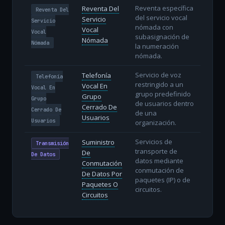
Reventa específica
Reventa Del
Reventa Del
del servicio vocal
Servicio
Servicio
nómada con
Vocal
Vocal
subasignación de
Nómada
Nómada
la numeración
nómada.
Servicio de voz
Telefonía
Telefonía
restringido a un
Vocal En
Vocal En
grupo predefinido
Grupo
Grupo
de usuarios dentro
Cerrado De
Cerrado De
de una
Usuarios
Usuarios
organización.
Servicios de
Suministro
Transmisión
transporte de
De
De Datos
datos mediante
Conmutación
conmutación de
De Datos Por
paquetes (IP) o de
Paquetes O
circuitos.
Circuitos