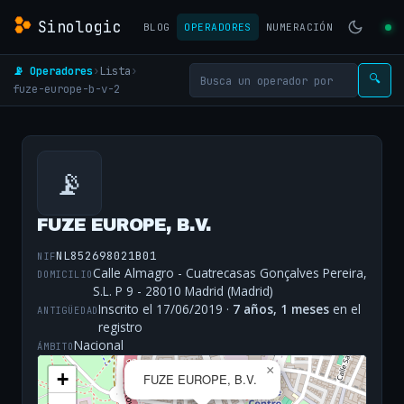
Sinologic
BLOG
OPERADORES
NUMERACIÓN
📡 Operadores
›
Lista
›
🔍
fuze-europe-b-v-2
📡
FUZE EUROPE, B.V.
NL852698021B01
NIF
Calle Almagro - Cuatrecasas Gonçalves Pereira,
DOMICILIO
S.L. P 9 - 28010 Madrid (Madrid)
Inscrito el 17/06/2019 ·
7 años, 1 meses
en el
ANTIGÜEDAD
registro
Nacional
ÁMBITO
×
+
FUZE EUROPE, B.V.