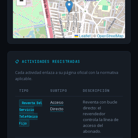
−
Leaflet
|
©
OpenStreetMap
📋 ACTIVIDADES REGISTRADAS
Cada actividad enlaza a su página oficial con la normativa
aplicable.
TIPO
SUBTIPO
DESCRIPCIÓN
Reventa con bucle
Acceso
Reventa Del
directo: el
Directo
Servicio
revendedor
Telefónico
controla la línea de
Fijo
acceso del
abonado.