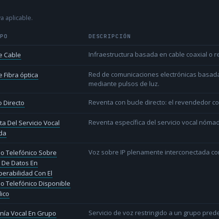
a aplicable.
IPO
DESCRIPCIÓN
Infraestructura basada en cable coaxial o re
e Cable
Red de comunicaciones electrónicas basada 
 Fibra óptica
mediante pulsos de luz.
Reventa con bucle directo: el revendedor co
 Directo
Reventa específica del servicio vocal nóm
a Del Servicio Vocal
da
Voz sobre IP plenamente interconectada con
io Telefónico Sobre
 De Datos En
perabilidad Con El
io Telefónico Disponible
lico
Servicio de voz restringido a un grupo pred
nía Vocal En Grupo