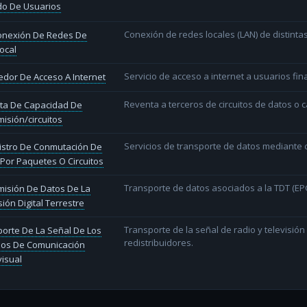
do De Usuarios
Conexión de redes locales (LAN) de distint
conexión De Redes De
ocal
Servicio de acceso a internet a usuarios fina
dor De Acceso A Internet
Reventa a terceros de circuitos de datos o 
ta De Capacidad De
isión/circuitos
Servicios de transporte de datos mediante c
istro De Conmutación De
Por Paquetes O Circuitos
Transporte de datos asociados a la TDT (EPG
misión De Datos De La
sión Digital Terrestre
Transporte de la señal de radio y televisió
orte De La Señal De Los
redistribuidores.
ios De Comunicación
isual