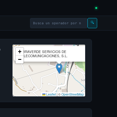
🔍
,
×
+
FIBRAVERDE SERVICIOS DE
TELECOMUNICACIONES, S.L.
−
Leaflet
|
©
OpenStreetMap