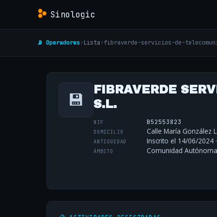
Sinologic
📡 Operadores
›
Lista
›
fibraverde-servicios-de-telecomun
FIBRAVERDE SERV
💾
S.L.
B52553823
NIF
Calle María González L
DOMICILIO
Inscrito el 14/06/2024 
ANTIGÜEDAD
Comunidad Autónoma P
ÁMBITO