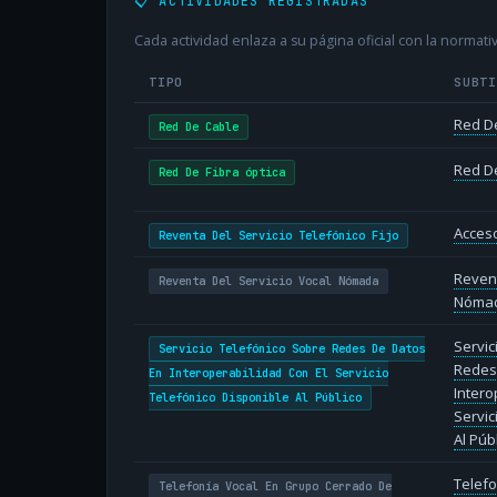
📋 ACTIVIDADES REGISTRADAS
Cada actividad enlaza a su página oficial con la normativ
TIPO
SUBT
Red D
Red De Cable
Red De
Red De Fibra óptica
Acceso
Reventa Del Servicio Telefónico Fijo
Revent
Reventa Del Servicio Vocal Nómada
Nóma
Servic
Servicio Telefónico Sobre Redes De Datos
Redes
En Interoperabilidad Con El Servicio
Intero
Telefónico Disponible Al Público
Servic
Al Púb
Telefo
Telefonía Vocal En Grupo Cerrado De