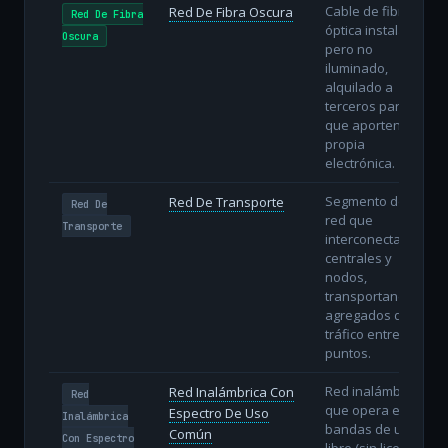
Cable de fibra
Red De Fibra Oscura
Red De Fibra
óptica instalado
Oscura
pero no
iluminado,
alquilado a
terceros para
que aporten su
propia
electrónica.
Segmento de
Red De Transporte
Red De
red que
Transporte
interconecta
centrales y
nodos,
transportando
agregados de
tráfico entre
puntos.
Red inalámbrica
Red Inalámbrica Con
Red
que opera en
Espectro De Uso
Inalámbrica
bandas de uso
Común
Con Espectro
libre (sin licencia