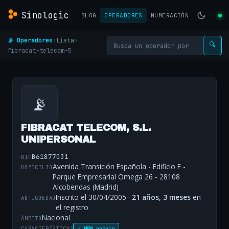
Sinologic
BLOG
OPERADORES
NUMERACIÓN
📡 Operadores
›
Lista
›
🔍
fibracat-telecom-5
📡
FIBRACAT TELECOM, S.L.
UNIPERSONAL
B61877031
NIF
Avenida Transición Española - Edificio F -
DOMICILIO
Parque Empresarial Omega 26 - 28108
Alcobendas (Madrid)
Inscrito el 30/04/2005 ·
21 años, 3 meses
en
ANTIGÜEDAD
el registro
Nacional
ÁMBITO
CARACTERÍSTICAS
⚡ NRN propio