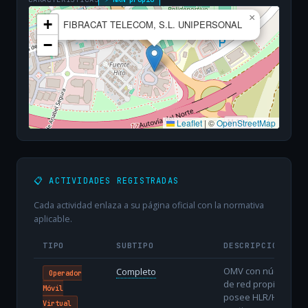
×
+
FIBRACAT TELECOM, S.L. UNIPERSONAL
−
Leaflet
|
©
OpenStreetMap
📋 ACTIVIDADES REGISTRADAS
Cada actividad enlaza a su página oficial con la normativa
aplicable.
TIPO
SUBTIPO
DESCRIPCIÓN
OMV con núcleo
Completo
Operador
de red propio:
Móvil
posee HLR/HSS,
Virtual