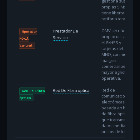
gestiona sus
propias SIMs y
tiene libertad
tarifaria total.
OMV sin núcleo
Prestador De
Operador
propio: utiliza
Servicio
Móvil
HLR/HSS y
Virtual
tarjetas del
MNO, con menor
margen
comercial pero
mayor agilidad
operativa.
Red de
Red De Fibra óptica
Red De Fibra
comunicaciones
óptica
electrónicas
basada en hilos
de fibra óptica
que transmiten
datos mediante
pulsos de luz.