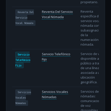
propietario.
Reventa
Reventa Del Servicio
Reventa Del
específica del
Vocal Nómada
Servicio
servicio vocal
Vocal Nómada
nómada con
subasignación
de la
numeración
nómada.
Servicio de voz
Servicio Telefónico
Servicio
disponible al
Fijo
Telefónico
público a través
Fijo
de una línea fija
asociada a una
ubicación
geográfica.
Servicios de voz
Servicios Vocales
Servicios
nómadas:
Nómadas
Vocales
comunicaciones
Nómadas
de voz
disponibles al