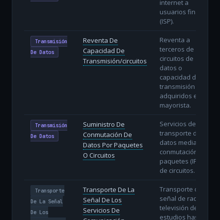
internet a
usuarios finales
(ISP).
Reventa a
Reventa De
Transmisión
terceros de
Capacidad De
De Datos
circuitos de
Transmisión/circuitos
datos o
capacidad de
transmisión
adquiridos en
mayorista.
Servicios de
Suministro De
Transmisión
transporte de
Conmutación De
De Datos
datos mediante
Datos Por Paquetes
conmutación de
O Circuitos
paquetes (IP) o
de circuitos.
Transporte de la
Transporte De La
Transporte
señal de radio y
Señal De Los
De La Señal
televisión desde
Servicios De
De Los
estudios hasta