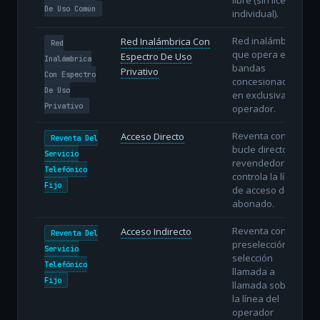
De Uso Común
individual).
Red inalámbrica
Red Inalámbrica Con
Red
que opera en
Espectro De Uso
Inalámbrica
bandas
Privativo
Con Espectro
concesionadas
De Uso
en exclusiva al
Privativo
operador.
Reventa con
Acceso Directo
Reventa Del
bucle directo: el
Servicio
revendedor
Telefónico
controla la línea
Fijo
de acceso del
abonado.
Reventa con
Acceso Indirecto
Reventa Del
preselección o
Servicio
selección
Telefónico
llamada a
Fijo
llamada sobre
la línea del
operador