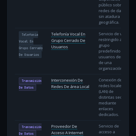
público sobre
redes de datos
sin atadura
geográfica.
Servicio de voz
Telefonía Vocal En
Telefonía
restringido a un
Grupo Cerrado De
Vocal En
grupo
Usuarios
Grupo Cerrado
predefinido de
De Usuarios
usuarios dentro
de una
organización.
Conexión de
Interconexión De
Transmisión
redes locales
Redes De área Local
De Datos
(LAN) de
distintas sedes
mediante
enlaces
dedicados.
Servicio de
Proveedor De
Transmisión
acceso a
Acceso A Internet
De Datos