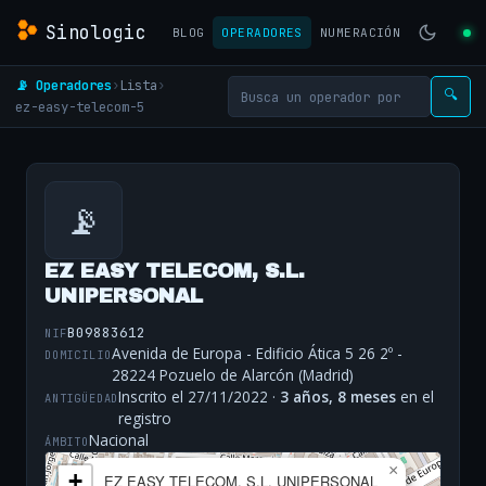
Sinologic
BLOG
OPERADORES
NUMERACIÓN
📡 Operadores
›
Lista
›
🔍
ez-easy-telecom-5
📡
EZ EASY TELECOM, S.L.
UNIPERSONAL
B09883612
NIF
Avenida de Europa - Edificio Ática 5 26 2º -
DOMICILIO
28224 Pozuelo de Alarcón (Madrid)
Inscrito el 27/11/2022 ·
3 años, 8 meses
en el
ANTIGÜEDAD
registro
Nacional
ÁMBITO
×
+
EZ EASY TELECOM, S.L. UNIPERSONAL