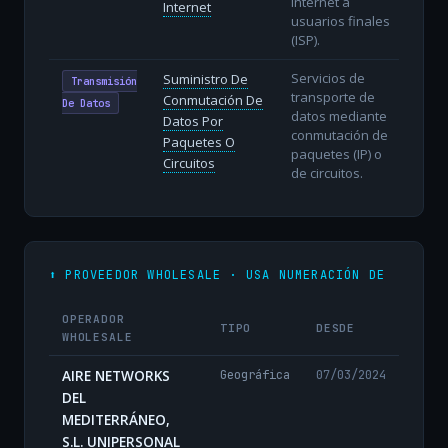
internet a
Internet
usuarios finales
(ISP).
Servicios de
Suministro De
Transmisión
transporte de
Conmutación De
De Datos
datos mediante
Datos Por
conmutación de
Paquetes O
paquetes (IP) o
Circuitos
de circuitos.
⬆️ PROVEEDOR WHOLESALE · USA NUMERACIÓN DE
OPERADOR
TIPO
DESDE
WHOLESALE
AIRE NETWORKS
Geográfica
07/03/2024
DEL
MEDITERRÁNEO,
S.L. UNIPERSONAL