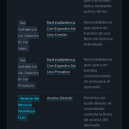
que transmiten
datos mediante
pulsos de luz.
Red inalámbrica
Red Inalámbrica
Red
que opera en
Con Espectro De
Inalámbrica
bandas de uso
Uso Común
Con Espectro
libre (sin licencia
De Uso
individual).
Común
Red inalámbrica
Red Inalámbrica
Red
que opera en
Con Espectro De
Inalámbrica
bandas
Uso Privativo
Con Espectro
concesionadas
De Uso
en exclusiva al
Privativo
operador.
Reventa con
Acceso Directo
Reventa Del
bucle directo: el
Servicio
revendedor
Telefónico
controla la línea
Fijo
de acceso del
abonado.