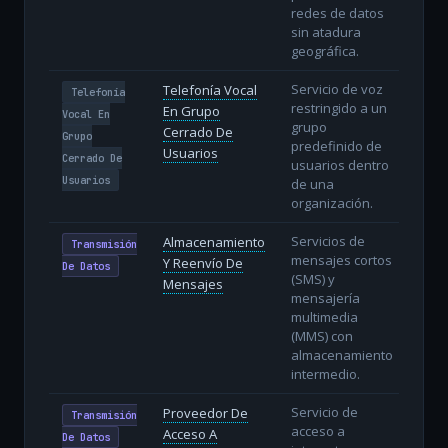
redes de datos
sin atadura
geográfica.
Servicio de voz
Telefonía Vocal
Telefonía
restringido a un
En Grupo
Vocal En
grupo
Cerrado De
Grupo
predefinido de
Usuarios
Cerrado De
usuarios dentro
Usuarios
de una
organización.
Servicios de
Almacenamiento
Transmisión
mensajes cortos
Y Reenvío De
De Datos
(SMS) y
Mensajes
mensajería
multimedia
(MMS) con
almacenamiento
intermedio.
Servicio de
Proveedor De
Transmisión
acceso a
Acceso A
De Datos