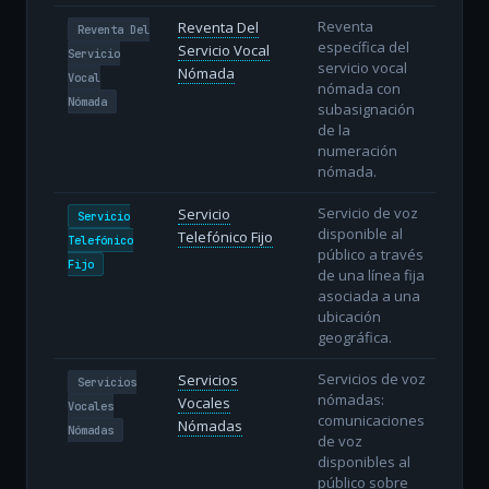
Reventa
Reventa Del
Reventa Del
específica del
Servicio Vocal
Servicio
servicio vocal
Nómada
Vocal
nómada con
Nómada
subasignación
de la
numeración
nómada.
Servicio de voz
Servicio
Servicio
disponible al
Telefónico Fijo
Telefónico
público a través
Fijo
de una línea fija
asociada a una
ubicación
geográfica.
Servicios de voz
Servicios
Servicios
nómadas:
Vocales
Vocales
comunicaciones
Nómadas
Nómadas
de voz
disponibles al
público sobre