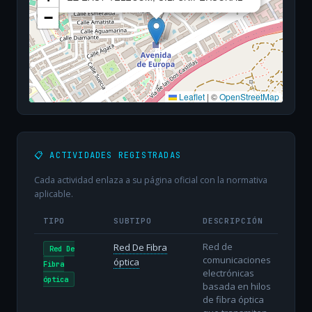
−
Leaflet
|
©
OpenStreetMap
📋 ACTIVIDADES REGISTRADAS
Cada actividad enlaza a su página oficial con la normativa
aplicable.
TIPO
SUBTIPO
DESCRIPCIÓN
Red de
Red De Fibra
Red De
comunicaciones
óptica
Fibra
electrónicas
óptica
basada en hilos
de fibra óptica