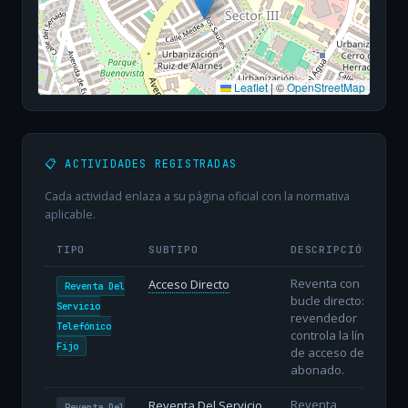
Leaflet
|
©
OpenStreetMap
📋 ACTIVIDADES REGISTRADAS
Cada actividad enlaza a su página oficial con la normativa
aplicable.
TIPO
SUBTIPO
DESCRIPCIÓN
Reventa con
Acceso Directo
Reventa Del
bucle directo: el
Servicio
revendedor
Telefónico
controla la línea
Fijo
de acceso del
abonado.
Reventa
Reventa Del Servicio
Reventa Del