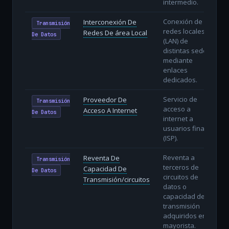
intermedio.
Conexión de
Interconexión De
Transmisión
redes locales
Redes De área Local
De Datos
(LAN) de
distintas sedes
mediante
enlaces
dedicados.
Servicio de
Proveedor De
Transmisión
acceso a
Acceso A Internet
De Datos
internet a
usuarios finales
(ISP).
Reventa a
Reventa De
Transmisión
terceros de
Capacidad De
De Datos
circuitos de
Transmisión/circuitos
datos o
capacidad de
transmisión
adquiridos en
mayorista.