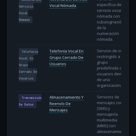
específica del
Vocal Nómada
Servicio
servicio vocal
Vocal
nómada con
Nómada
subasignación
de la
numeración
nómada.
Servicio de voz
Telefonía Vocal En
Telefonía
restringido a un
Grupo Cerrado De
Vocal En
grupo
Usuarios
Grupo
predefinido de
Cerrado De
usuarios dentro
Usuarios
de una
organización.
Servicios de
Almacenamiento Y
Transmisión
mensajes cortos
Reenvío De
De Datos
(SMS) y
Mensajes
mensajería
multimedia
(MMS) con
almacenamiento