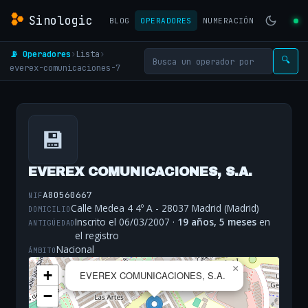
Sinologic
BLOG
OPERADORES
NUMERACIÓN
📡 Operadores
›
Lista
›
🔍
everex-comunicaciones-7
💾
EVEREX COMUNICACIONES, S.A.
A80560667
NIF
Calle Medea 4 4º A - 28037 Madrid (Madrid)
DOMICILIO
Inscrito el 06/03/2007 ·
19 años, 5 meses
en
ANTIGÜEDAD
el registro
Nacional
ÁMBITO
×
+
EVEREX COMUNICACIONES, S.A.
−