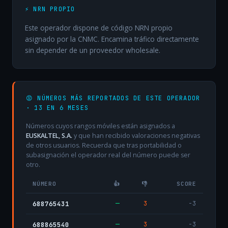
⚡ NRN PROPIO
Este operador dispone de código NRN propio
asignado por la CNMC. Encamina tráfico directamente
sin depender de un proveedor wholesale.
😡 NÚMEROS MÁS REPORTADOS DE ESTE OPERADOR
· 13 EN 6 MESES
Números cuyos rangos móviles están asignados a
EUSKALTEL, S.A.
y que han recibido valoraciones negativas
de otros usuarios. Recuerda que tras portabilidad o
subasignación el operador real del número puede ser
otro.
NÚMERO
👍
👎
SCORE
—
3
-3
688765431
—
3
-3
688865540