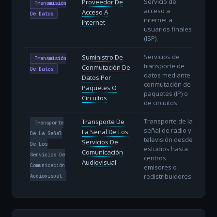
Servicio de
Proveedor De
Transmisión
acceso a
Acceso A
De Datos
internet a
Internet
usuarios finales
(ISP).
Servicios de
Suministro De
Transmisión
transporte de
Conmutación De
De Datos
datos mediante
Datos Por
conmutación de
Paquetes O
paquetes (IP) o
Circuitos
de circuitos.
Transporte de la
Transporte De
Transporte
señal de radio y
La Señal De Los
De La Señal
televisión desde
Servicios De
De Los
estudios hasta
Comunicación
Servicios De
centros
Audiovisual
Comunicación
emisores o
redistribuidores.
Audiovisual