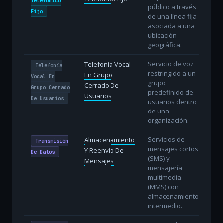
Telefónico
público a través
Fijo
de una línea fija
asociada a una
ubicación
geográfica.
Servicio de voz
Telefonía Vocal
Telefonía
restringido a un
En Grupo
Vocal En
grupo
Cerrado De
Grupo Cerrado
predefinido de
Usuarios
De Usuarios
usuarios dentro
de una
organización.
Servicios de
Almacenamiento
Transmisión
mensajes cortos
Y Reenvío De
De Datos
(SMS) y
Mensajes
mensajería
multimedia
(MMS) con
almacenamiento
intermedio.