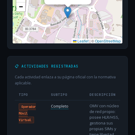
−
Leaflet
|
©
OpenStreetMap
📋 ACTIVIDADES REGISTRADAS
Cada actividad enlaza a su página oficial con la normativa
aplicable.
TIPO
SUBTIPO
DESCRIPCIÓN
OMV con núcleo
Completo
Operador
de red propio:
Móvil
posee HLR/HSS,
Virtual
gestiona sus
propias SIMs y
tiene libertad