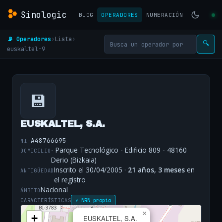
Sinologic
BLOG
OPERADORES
NUMERACIÓN
📡 Operadores
›
Lista
›
🔍
euskaltel-9
💾
EUSKALTEL, S.A.
A48766695
NIF
- Parque Tecnológico - Edificio 809 - 48160
DOMICILIO
Derio (Bizkaia)
Inscrito el 30/04/2005 ·
21 años, 3 meses
en
ANTIGÜEDAD
el registro
Nacional
ÁMBITO
CARACTERÍSTICAS
⚡ NRN propio
×
+
EUSKALTEL, S.A.