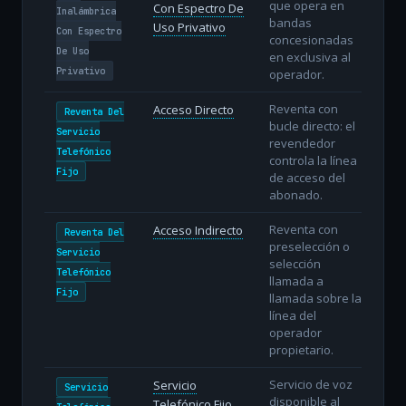
que opera en
Con Espectro De
Inalámbrica
bandas
Uso Privativo
Con Espectro
concesionadas
De Uso
en exclusiva al
Privativo
operador.
Reventa con
Acceso Directo
Reventa Del
bucle directo: el
Servicio
revendedor
Telefónico
controla la línea
Fijo
de acceso del
abonado.
Reventa con
Acceso Indirecto
Reventa Del
preselección o
Servicio
selección
Telefónico
llamada a
Fijo
llamada sobre la
línea del
operador
propietario.
Servicio de voz
Servicio
Servicio
disponible al
Telefónico Fijo