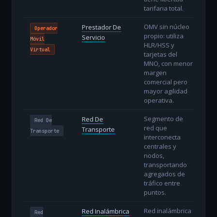
tarifaria total.
OMV sin núcleo
Prestador De
Operador
propio: utiliza
Servicio
Móvil
HLR/HSS y
Virtual
tarjetas del
MNO, con menor
margen
comercial pero
mayor agilidad
operativa.
Segmento de
Red De
Red De
red que
Transporte
Transporte
interconecta
centrales y
nodos,
transportando
agregados de
tráfico entre
puntos.
Red inalámbrica
Red Inalámbrica
Red