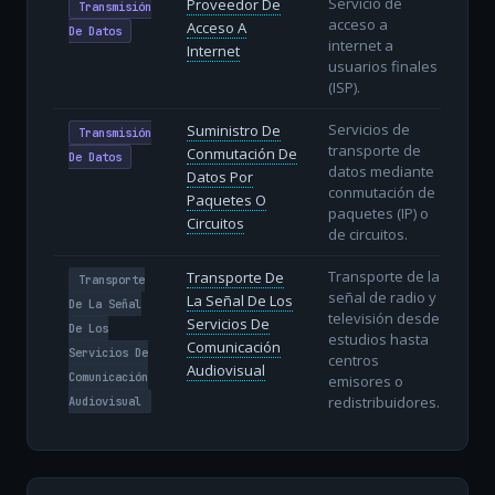
Servicio de
Proveedor De
Transmisión
acceso a
Acceso A
De Datos
internet a
Internet
usuarios finales
(ISP).
Servicios de
Suministro De
Transmisión
transporte de
Conmutación De
De Datos
datos mediante
Datos Por
conmutación de
Paquetes O
paquetes (IP) o
Circuitos
de circuitos.
Transporte de la
Transporte De
Transporte
señal de radio y
La Señal De Los
De La Señal
televisión desde
Servicios De
De Los
estudios hasta
Comunicación
Servicios De
centros
Audiovisual
Comunicación
emisores o
redistribuidores.
Audiovisual