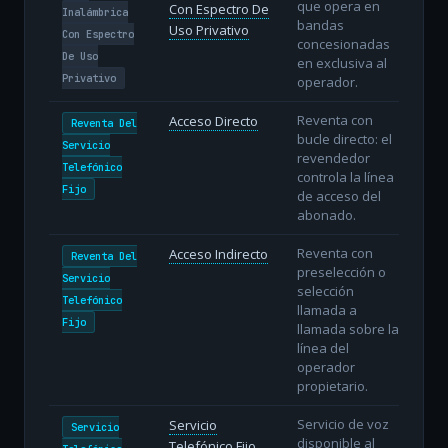
que opera en
Con Espectro De
Inalámbrica
bandas
Uso Privativo
Con Espectro
concesionadas
De Uso
en exclusiva al
Privativo
operador.
Reventa con
Acceso Directo
Reventa Del
bucle directo: el
Servicio
revendedor
Telefónico
controla la línea
Fijo
de acceso del
abonado.
Reventa con
Acceso Indirecto
Reventa Del
preselección o
Servicio
selección
Telefónico
llamada a
Fijo
llamada sobre la
línea del
operador
propietario.
Servicio de voz
Servicio
Servicio
disponible al
Telefónico Fijo