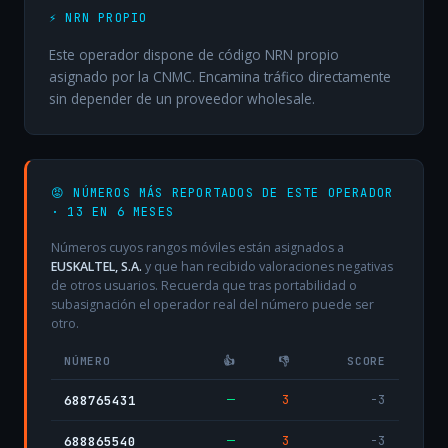
⚡ NRN PROPIO
Este operador dispone de código NRN propio
asignado por la CNMC. Encamina tráfico directamente
sin depender de un proveedor wholesale.
😡 NÚMEROS MÁS REPORTADOS DE ESTE OPERADOR
· 13 EN 6 MESES
Números cuyos rangos móviles están asignados a
EUSKALTEL, S.A.
y que han recibido valoraciones negativas
de otros usuarios. Recuerda que tras portabilidad o
subasignación el operador real del número puede ser
otro.
NÚMERO
👍
👎
SCORE
—
3
-3
688765431
—
3
-3
688865540