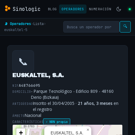
Sinologic
BLOG
OPERADORES
NUMERACIÓN
📡 Operadores
›
Lista
›
🔍
euskaltel-5
📞
EUSKALTEL, S.A.
A48766695
NIF
- Parque Tecnológico - Edificio 809 - 48160
DOMICILIO
Derio (Bizkaia)
Inscrito el 30/04/2005 ·
21 años, 3 meses
en
ANTIGÜEDAD
el registro
Nacional
ÁMBITO
CARACTERÍSTICAS
⚡ NRN propio
×
+
EUSKALTEL, S.A.