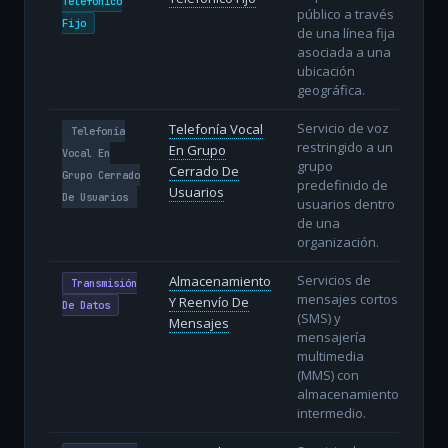
Telefónico
público a través
Fijo
de una línea fija
asociada a una
ubicación
geográfica.
Servicio de voz
Telefonía Vocal
Telefonía
restringido a un
En Grupo
Vocal En
grupo
Cerrado De
Grupo Cerrado
predefinido de
Usuarios
De Usuarios
usuarios dentro
de una
organización.
Servicios de
Almacenamiento
Transmisión
mensajes cortos
Y Reenvío De
De Datos
(SMS) y
Mensajes
mensajería
multimedia
(MMS) con
almacenamiento
intermedio.