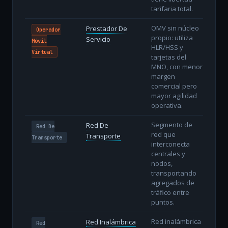
tarifaria total.
OMV sin núcleo
Prestador De
Operador
propio: utiliza
Servicio
Móvil
HLR/HSS y
Virtual
tarjetas del
MNO, con menor
margen
comercial pero
mayor agilidad
operativa.
Segmento de
Red De
Red De
red que
Transporte
Transporte
interconecta
centrales y
nodos,
transportando
agregados de
tráfico entre
puntos.
Red inalámbrica
Red Inalámbrica
Red