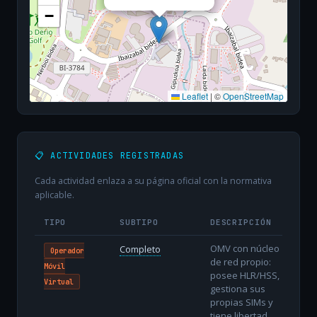
−
Leaflet
|
©
OpenStreetMap
📋 ACTIVIDADES REGISTRADAS
Cada actividad enlaza a su página oficial con la normativa
aplicable.
TIPO
SUBTIPO
DESCRIPCIÓN
OMV con núcleo
Completo
Operador
de red propio:
Móvil
posee HLR/HSS,
Virtual
gestiona sus
propias SIMs y
tiene libertad