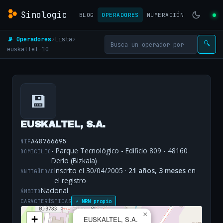
Sinologic
BLOG
OPERADORES
NUMERACIÓN
📡 Operadores
›
Lista
›
🔍
euskaltel-10
💾
EUSKALTEL, S.A.
A48766695
NIF
- Parque Tecnológico - Edificio 809 - 48160
DOMICILIO
Derio (Bizkaia)
Inscrito el 30/04/2005 ·
21 años, 3 meses
en
ANTIGÜEDAD
el registro
Nacional
ÁMBITO
CARACTERÍSTICAS
⚡ NRN propio
×
+
EUSKALTEL, S.A.