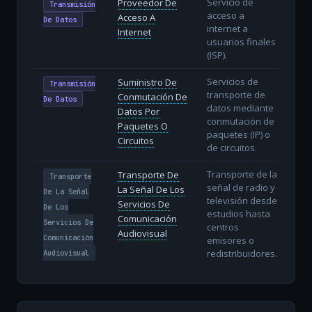
Servicio de
Proveedor De
Transmisión
acceso a
Acceso A
De Datos
internet a
Internet
usuarios finales
(ISP).
Servicios de
Suministro De
Transmisión
transporte de
Conmutación De
De Datos
datos mediante
Datos Por
conmutación de
Paquetes O
paquetes (IP) o
Circuitos
de circuitos.
Transporte de la
Transporte De
Transporte
señal de radio y
La Señal De Los
De La Señal
televisión desde
Servicios De
De Los
estudios hasta
Comunicación
Servicios De
centros
Audiovisual
Comunicación
emisores o
redistribuidores.
Audiovisual