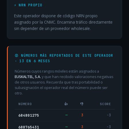
⚡ NRN PROPIO
Este operador dispone de código NRN propio
asignado por la CNMC. Encamina tráfico directamente
sin depender de un proveedor wholesale.
😡 NÚMEROS MÁS REPORTADOS DE ESTE OPERADOR
· 13 EN 6 MESES
Números cuyos rangos móviles están asignados a
EUSKALTEL, S.A.
y que han recibido valoraciones negativas
de otros usuarios. Recuerda que tras portabilidad o
subasignación el operador real del número puede ser
otro.
NÚMERO
👍
👎
SCORE
—
3
-3
684801275
—
3
-3
688765431