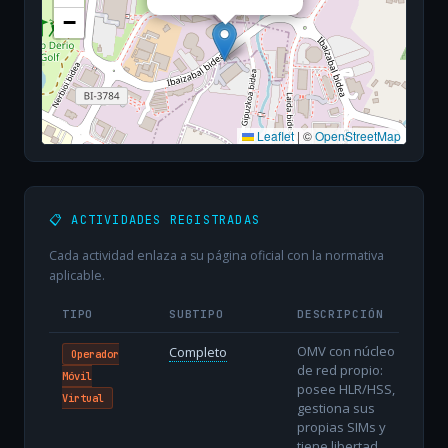
−
Leaflet
|
©
OpenStreetMap
📋 ACTIVIDADES REGISTRADAS
Cada actividad enlaza a su página oficial con la normativa
aplicable.
TIPO
SUBTIPO
DESCRIPCIÓN
OMV con núcleo
Completo
Operador
de red propio:
Móvil
posee HLR/HSS,
Virtual
gestiona sus
propias SIMs y
tiene libertad