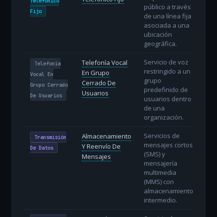
Telefónico
público a través
Fijo
de una línea fija
asociada a una
ubicación
geográfica.
Servicio de voz
Telefonía Vocal
Telefonía
restringido a un
En Grupo
Vocal En
grupo
Cerrado De
Grupo Cerrado
predefinido de
Usuarios
De Usuarios
usuarios dentro
de una
organización.
Servicios de
Almacenamiento
Transmisión
mensajes cortos
Y Reenvío De
De Datos
(SMS) y
Mensajes
mensajería
multimedia
(MMS) con
almacenamiento
intermedio.