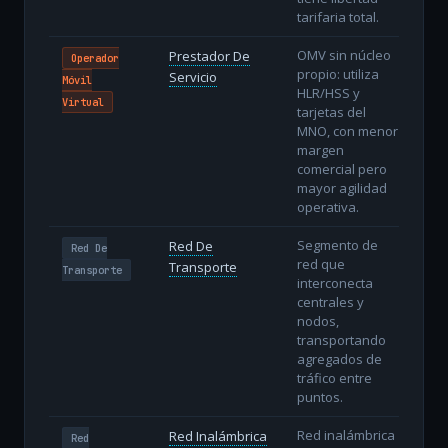
tarifaria total.
OMV sin núcleo
Prestador De
Operador
propio: utiliza
Servicio
Móvil
HLR/HSS y
Virtual
tarjetas del
MNO, con menor
margen
comercial pero
mayor agilidad
operativa.
Segmento de
Red De
Red De
red que
Transporte
Transporte
interconecta
centrales y
nodos,
transportando
agregados de
tráfico entre
puntos.
Red inalámbrica
Red Inalámbrica
Red