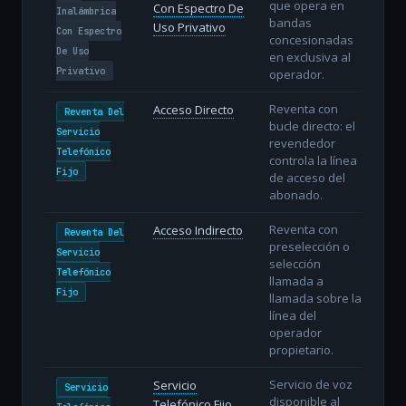
que opera en
Con Espectro De
Inalámbrica
bandas
Uso Privativo
Con Espectro
concesionadas
De Uso
en exclusiva al
Privativo
operador.
Reventa con
Acceso Directo
Reventa Del
bucle directo: el
Servicio
revendedor
Telefónico
controla la línea
Fijo
de acceso del
abonado.
Reventa con
Acceso Indirecto
Reventa Del
preselección o
Servicio
selección
Telefónico
llamada a
Fijo
llamada sobre la
línea del
operador
propietario.
Servicio de voz
Servicio
Servicio
disponible al
Telefónico Fijo