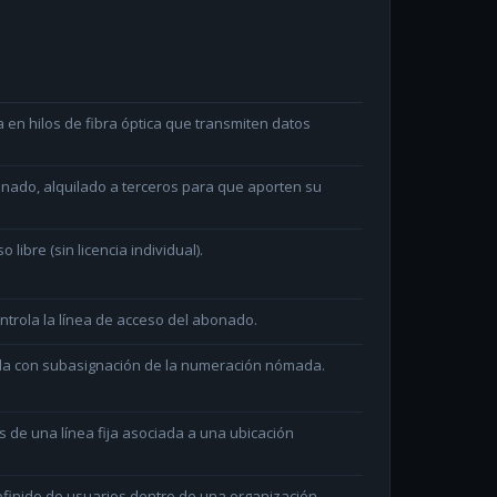
en hilos de fibra óptica que transmiten datos
minado, alquilado a terceros para que aporten su
ibre (sin licencia individual).
ntrola la línea de acceso del abonado.
ada con subasignación de la numeración nómada.
és de una línea fija asociada a una ubicación
efinido de usuarios dentro de una organización.