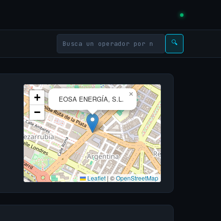
🔍
×
+
EOSA ENERGÍA, S.L.
−
Leaflet
|
©
OpenStreetMap