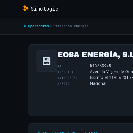
Sinologic
📡 Operadores
›
Lista
›
eosa-energia-8
EOSA ENERGÍA, S.L
💾
B10263945
NIF
Avenida Virgen de Gua
DOMICILIO
Inscrito el 11/05/2015 
ANTIGÜEDAD
Nacional
ÁMBITO