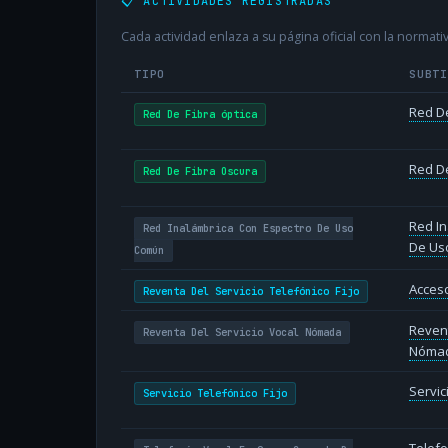
📋 ACTIVIDADES REGISTRADAS
Cada actividad enlaza a su página oficial con la normativ
TIPO
SUBT
Red De
Red De Fibra óptica
Red De
Red De Fibra Oscura
Red In
Red Inalámbrica Con Espectro De Uso
De Us
Común
Acceso
Reventa Del Servicio Telefónico Fijo
Revent
Reventa Del Servicio Vocal Nómada
Nóma
Servic
Servicio Telefónico Fijo