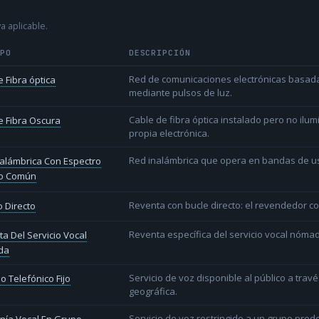
a aplicable.
IPO
DESCRIPCIÓN
Red de comunicaciones electrónicas basada 
 Fibra óptica
mediante pulsos de luz.
Cable de fibra óptica instalado pero no ilu
 Fibra Oscura
propia electrónica.
Red inalámbrica que opera en bandas de uso l
alámbrica Con Espectro
o Común
Reventa con bucle directo: el revendedor co
 Directo
Reventa específica del servicio vocal nóm
a Del Servicio Vocal
da
Servicio de voz disponible al público a trav
io Telefónico Fijo
geográfica.
Servicio de voz restringido a un grupo pred