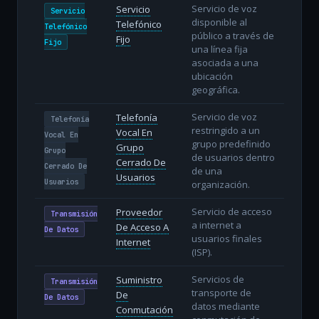
Servicio de voz
Servicio
Servicio
disponible al
Telefónico
Telefónico
público a través de
Fijo
Fijo
una línea fija
asociada a una
ubicación
geográfica.
Servicio de voz
Telefonía
Telefonía
restringido a un
Vocal En
Vocal En
grupo predefinido
Grupo
Grupo
de usuarios dentro
Cerrado De
Cerrado De
de una
Usuarios
Usuarios
organización.
Servicio de acceso
Proveedor
Transmisión
a internet a
De Acceso A
De Datos
usuarios finales
Internet
(ISP).
Servicios de
Suministro
Transmisión
transporte de
De
De Datos
datos mediante
Conmutación