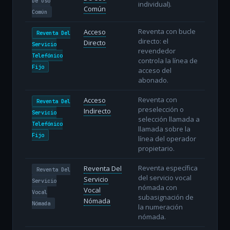
De Uso
individual).
Común
Común
Reventa con bucle
Acceso
Reventa Del
directo: el
Directo
Servicio
revendedor
Telefónico
controla la línea de
Fijo
acceso del
abonado.
Reventa con
Acceso
Reventa Del
preselección o
Indirecto
Servicio
selección llamada a
Telefónico
llamada sobre la
Fijo
línea del operador
propietario.
Reventa específica
Reventa Del
Reventa Del
del servicio vocal
Servicio
Servicio
nómada con
Vocal
Vocal
subasignación de
Nómada
Nómada
la numeración
nómada.