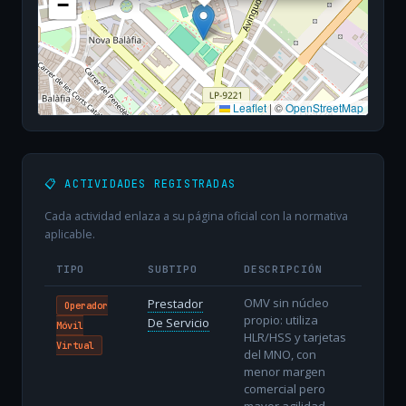
−
Leaflet
|
©
OpenStreetMap
📋 ACTIVIDADES REGISTRADAS
Cada actividad enlaza a su página oficial con la normativa
aplicable.
TIPO
SUBTIPO
DESCRIPCIÓN
OMV sin núcleo
Prestador
Operador
propio: utiliza
De Servicio
Móvil
HLR/HSS y tarjetas
Virtual
del MNO, con
menor margen
comercial pero
mayor agilidad