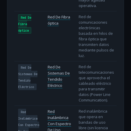
operativa.
Red de
Red De Fibra
Red De
comunicaciones
óptica
Fibra
electrónicas
óptica
basada en hilos de
fibra óptica que
transmiten datos
mediante pulsos de
luz.
Red de
Red De
Red De
telecomunicaciones
Sistemas De
Sistemas De
que aprovecha el
Tendido
Tendido
cableado eléctrico
Eléctrico
Eléctrico
para transmitir
datos (Power Line
Communication).
Red inalámbrica
Red
Red
que opera en
Inalámbrica
Inalámbrica
bandas de uso
Con Espectro
Con Espectro
libre (sin licencia
De Uso