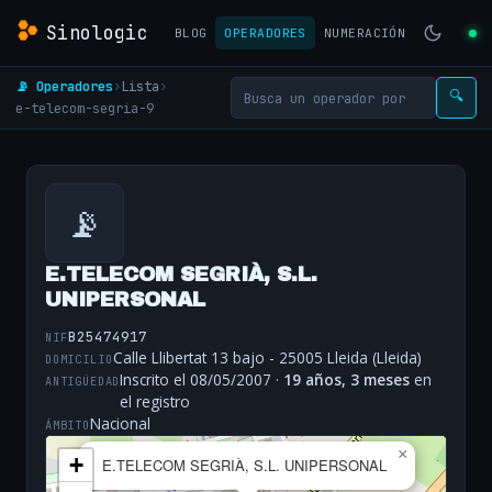
Sinologic
BLOG
OPERADORES
NUMERACIÓN
📡 Operadores
›
Lista
›
🔍
e-telecom-segria-9
📡
E.TELECOM SEGRIÀ, S.L.
UNIPERSONAL
B25474917
NIF
Calle Llibertat 13 bajo - 25005 Lleida (Lleida)
DOMICILIO
Inscrito el 08/05/2007 ·
19 años, 3 meses
en
ANTIGÜEDAD
el registro
Nacional
ÁMBITO
×
+
E.TELECOM SEGRIÀ, S.L. UNIPERSONAL