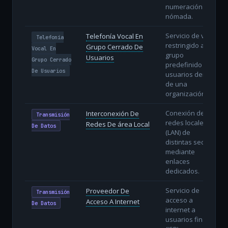
numeración
nómada.
Servicio de voz
Telefonía Vocal En
Telefonía
restringido a un
Grupo Cerrado De
Vocal En
grupo
Usuarios
Grupo Cerrado
predefinido de
De Usuarios
usuarios dentro
de una
organización.
Conexión de
Interconexión De
Transmisión
redes locales
Redes De área Local
De Datos
(LAN) de
distintas sedes
mediante
enlaces
dedicados.
Servicio de
Proveedor De
Transmisión
acceso a
Acceso A Internet
De Datos
internet a
usuarios finales