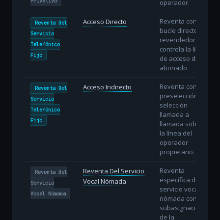
Privativo
operador.
Reventa con
Acceso Directo
Reventa Del
bucle directo: el
Servicio
revendedor
Telefónico
controla la línea
Fijo
de acceso del
abonado.
Reventa con
Acceso Indirecto
Reventa Del
preselección o
Servicio
selección
Telefónico
llamada a
Fijo
llamada sobre
la línea del
operador
propietario.
Reventa
Reventa Del Servicio
Reventa Del
específica del
Vocal Nómada
Servicio
servicio vocal
Vocal Nómada
nómada con
subasignación
de la