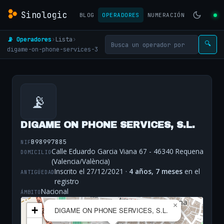
Sinologic
BLOG
OPERADORES
NUMERACIÓN
📡 Operadores
›
Lista
›
🔍
digame-on-phone-services-3
📡
DIGAME ON PHONE SERVICES, S.L.
B98997885
NIF
Calle Eduardo Garcia Viana 67 - 46340 Requena
DOMICILIO
(Valencia/València)
Inscrito el 27/12/2021 ·
4 años, 7 meses
en el
ANTIGÜEDAD
registro
Nacional
ÁMBITO
×
+
DIGAME ON PHONE SERVICES, S.L.