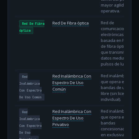
mayor agilidad
operativa.
Red de
Red De Fibra óptica
Red De Fibra
comunicaciones
óptica
electrónicas
basada en hilos
de fibra óptica
que transmiten
datos mediante
pulsos de luz.
Red inalámbrica
Red Inalámbrica Con
Red
que opera en
Espectro De Uso
Inalámbrica
bandas de uso
Común
Con Espectro
libre (sin licencia
De Uso Común
individual).
Red inalámbrica
Red Inalámbrica Con
Red
que opera en
Espectro De Uso
Inalámbrica
bandas
Privativo
Con Espectro
concesionadas
De Uso
en exclusiva al