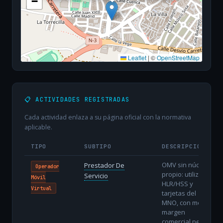
−
Leaflet
|
©
OpenStreetMap
📋 ACTIVIDADES REGISTRADAS
Cada actividad enlaza a su página oficial con la normativa
aplicable.
TIPO
SUBTIPO
DESCRIPCIÓN
OMV sin núcleo
Prestador De
Operador
propio: utiliza
Servicio
Móvil
HLR/HSS y
Virtual
tarjetas del
MNO, con menor
margen
comercial pero