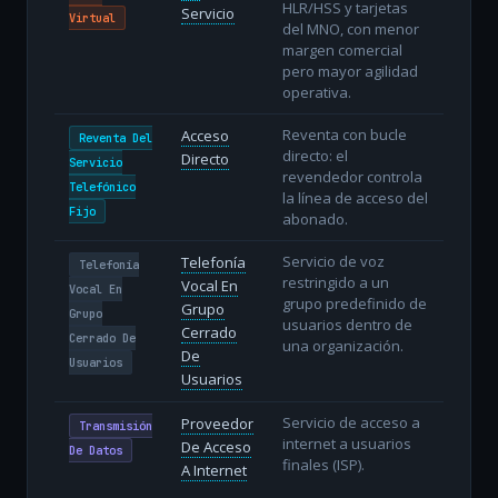
HLR/HSS y tarjetas
Servicio
Virtual
del MNO, con menor
margen comercial
pero mayor agilidad
operativa.
Reventa con bucle
Acceso
Reventa Del
directo: el
Directo
Servicio
revendedor controla
Telefónico
la línea de acceso del
Fijo
abonado.
Servicio de voz
Telefonía
Telefonía
restringido a un
Vocal En
Vocal En
grupo predefinido de
Grupo
Grupo
usuarios dentro de
Cerrado
Cerrado De
una organización.
De
Usuarios
Usuarios
Servicio de acceso a
Proveedor
Transmisión
internet a usuarios
De Acceso
De Datos
finales (ISP).
A Internet