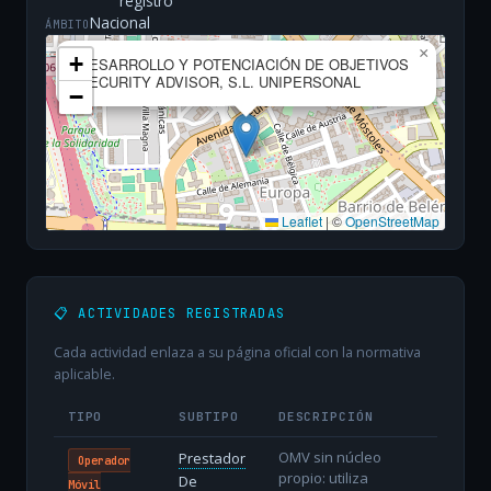
registro
Nacional
ÁMBITO
×
+
DESARROLLO Y POTENCIACIÓN DE OBJETIVOS
SECURITY ADVISOR, S.L. UNIPERSONAL
−
Leaflet
|
©
OpenStreetMap
📋 ACTIVIDADES REGISTRADAS
Cada actividad enlaza a su página oficial con la normativa
aplicable.
TIPO
SUBTIPO
DESCRIPCIÓN
OMV sin núcleo
Prestador
Operador
propio: utiliza
De
Móvil