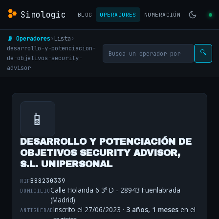
Sinologic
BLOG
OPERADORES
NUMERACIÓN
📡 Operadores
›
Lista
›
desarrollo-y-potenciacion-
🔍
de-objetivos-security-
advisor
📱
DESARROLLO Y POTENCIACIÓN DE
OBJETIVOS SECURITY ADVISOR,
S.L. UNIPERSONAL
B88230339
NIF
Calle Holanda 6 3º D - 28943 Fuenlabrada
DOMICILIO
(Madrid)
Inscrito el 27/06/2023 ·
3 años, 1 meses
en el
ANTIGÜEDAD