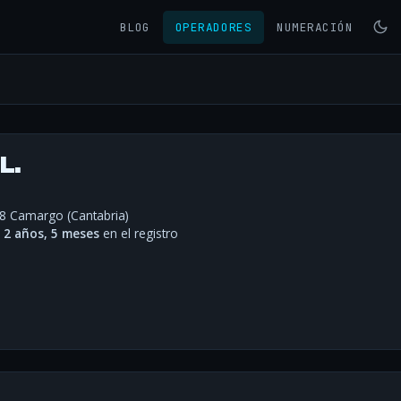
BLOG
OPERADORES
NUMERACIÓN
L.
08 Camargo (Cantabria)
·
2 años, 5 meses
en el registro