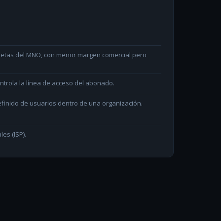
arjetas del MNO, con menor margen comercial pero
ntrola la línea de acceso del abonado.
efinido de usuarios dentro de una organización.
les (ISP).