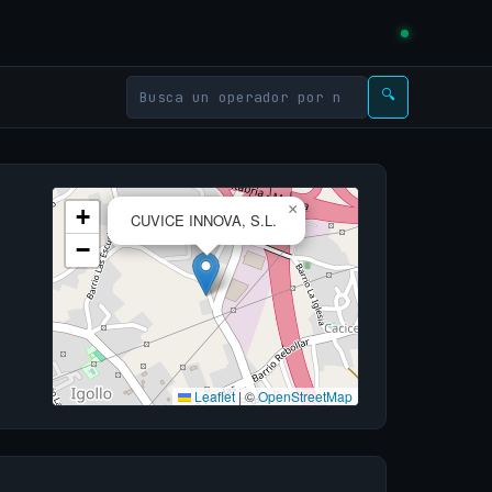
🔍
×
+
CUVICE INNOVA, S.L.
−
Leaflet
|
©
OpenStreetMap