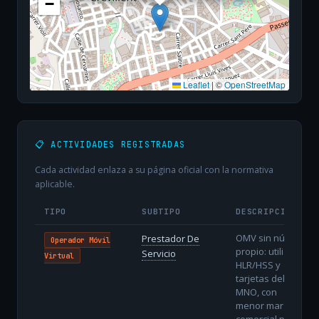
−
Leaflet
|
©
OpenStreetMap
📋 ACTIVIDADES REGISTRADAS
Cada actividad enlaza a su página oficial con la normativa
aplicable.
TIPO
SUBTIPO
DESCRIPCIÓN
OMV sin núcleo
Prestador De
Operador Móvil
propio: utiliza
Servicio
Virtual
HLR/HSS y
tarjetas del
MNO, con
menor margen
comercial pero