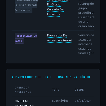
restringido a un
En Grupo
En Grupo Cerrado
grupo
Cerrado De
De Usuarios
predefinido de
Usuarios
usuarios dentro
de una
organización.
Servicio de
Proveedor De
Transmisión De
acceso a
Acceso A Internet
Datos
internet a
usuarios
finales (ISP).
⬆️ PROVEEDOR WHOLESALE · USA NUMERACIÓN DE
OPERADOR
TIPO
DESDE
WHOLESALE
ORBITAL
Geográfica
06/11/2024