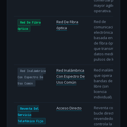
mayor agilidad
operativa.
Red de
Red De Fibra
Red De Fibra
comunicaciones
óptica
óptica
electrónicas
basada en hilos
de fibra óptica
que transmiten
datos mediante
pulsos de luz.
Red inalámbrica
Red Inalámbrica
Red Inalámbrica
que opera en
Con Espectro De
Con Espectro De
bandas de uso
Uso Común
Uso Común
libre (sin
licencia
individual).
Reventa con
Acceso Directo
Reventa Del
bucle directo: el
Servicio
revendedor
Telefónico Fijo
controla la línea