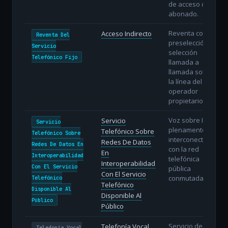
de acceso del
abonado.
Reventa con
Acceso Indirecto
Reventa Del
preselección o
Servicio
selección
Telefónico Fijo
llamada a
llamada sobre
la línea del
operador
propietario.
Voz sobre IP
Servicio
Servicio
plenamente
Telefónico Sobre
Telefónico Sobre
interconectada
Redes De Datos
Redes De Datos En
con la red
En
Interoperabilidad
telefónica
Interoperabilidad
Con El Servicio
pública
Con El Servicio
conmutada.
Telefónico
Telefónico
Disponible Al
Disponible Al
Público
Público
Servicio de voz
Telefonía Vocal
Telefonía Vocal