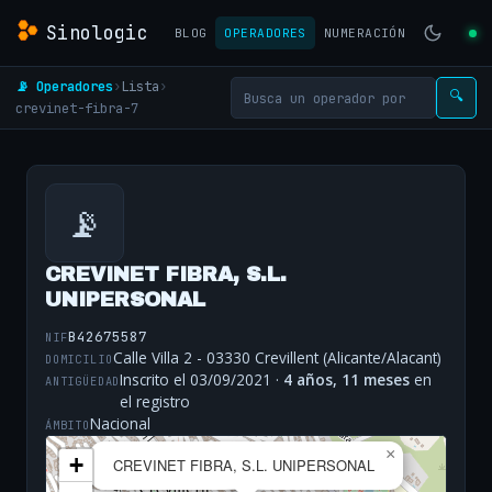
Sinologic
BLOG
OPERADORES
NUMERACIÓN
📡 Operadores
›
Lista
›
🔍
crevinet-fibra-7
📡
CREVINET FIBRA, S.L.
UNIPERSONAL
B42675587
NIF
Calle Villa 2 - 03330 Crevillent (Alicante/Alacant)
DOMICILIO
Inscrito el 03/09/2021 ·
4 años, 11 meses
en
ANTIGÜEDAD
el registro
Nacional
ÁMBITO
×
+
CREVINET FIBRA, S.L. UNIPERSONAL