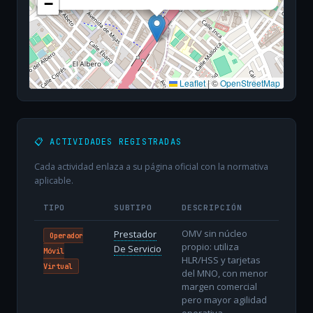
−
Leaflet
|
©
OpenStreetMap
📋 ACTIVIDADES REGISTRADAS
Cada actividad enlaza a su página oficial con la normativa
aplicable.
TIPO
SUBTIPO
DESCRIPCIÓN
OMV sin núcleo
Prestador
Operador
propio: utiliza
De Servicio
Móvil
HLR/HSS y tarjetas
Virtual
del MNO, con menor
margen comercial
pero mayor agilidad
operativa.