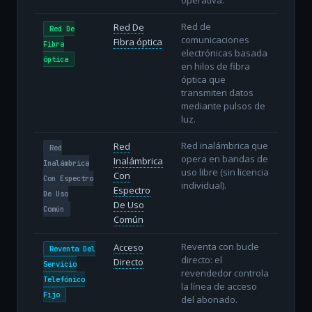
Red de
Red De
Red De
comunicaciones
Fibra óptica
Fibra
electrónicas basada
óptica
en hilos de fibra
óptica que
transmiten datos
mediante pulsos de
luz.
Red inalámbrica que
Red
Red
opera en bandas de
Inalámbrica
Inalámbrica
uso libre (sin licencia
Con
Con Espectro
individual).
Espectro
De Uso
De Uso
Común
Común
Reventa con bucle
Acceso
Reventa Del
directo: el
Directo
Servicio
revendedor controla
Telefónico
la línea de acceso
Fijo
del abonado.