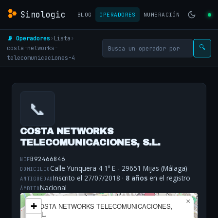
Sinologic
BLOG
OPERADORES
NUMERACIÓN
📡 Operadores
›
Lista
›
costa-networks-
🔍
telecomunicaciones-4
📞
COSTA NETWORKS
TELECOMUNICACIONES, S.L.
B92466846
NIF
Calle Yunquera 4 1º E - 29651 Mijas (Málaga)
DOMICILIO
Inscrito el 27/07/2018 ·
8 años
en el registro
ANTIGÜEDAD
Nacional
ÁMBITO
×
+
COSTA NETWORKS TELECOMUNICACIONES,
S.L.