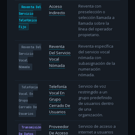
Reventa con
Acceso
Reventa Del
preselección o
Indirecto
Servicio
selección llamada a
Telefónico
llamada sobre la
Fijo
línea del operador
propietario.
Reventa específica
Reventa
Reventa Del
del servicio vocal
Del Servicio
Servicio
nómada con
Vocal
Vocal
subasignación de la
Nómada
Nómada
numeración
nómada.
Servicio de voz
Telefonía
Telefonía
restringido a un
Vocal En
Vocal En
grupo predefinido
Grupo
Grupo
de usuarios dentro
Cerrado De
Cerrado De
de una
Usuarios
Usuarios
organización.
Servicio de acceso a
Proveedor
Transmisión
internet a usuarios
De Acceso
De Datos