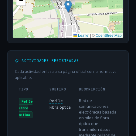
−
Leaflet
|
©
OpenStreetMap
📋 ACTIVIDADES REGISTRADAS
Cada actividad enlaza a su página oficial con la normativa
aplicable.
TIPO
SUBTIPO
DESCRIPCIÓN
Red de
Red De
Red De
comunicaciones
Fibra óptica
Fibra
electrónicas basada
óptica
en hilos de fibra
óptica que
transmiten datos
mediante pulsos de