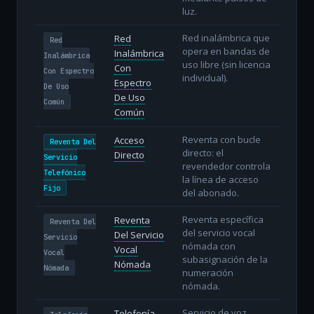
luz.
Red inalámbrica que
Red
Red
opera en bandas de
Inalámbrica
Inalámbrica
uso libre (sin licencia
Con
Con Espectro
individual).
Espectro
De Uso
De Uso
Común
Común
Reventa con bucle
Acceso
Reventa Del
directo: el
Directo
Servicio
revendedor controla
Telefónico
la línea de acceso
Fijo
del abonado.
Reventa específica
Reventa
Reventa Del
del servicio vocal
Del Servicio
Servicio
nómada con
Vocal
Vocal
subasignación de la
Nómada
Nómada
numeración
nómada.
Servicio de voz
Telefonía