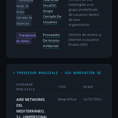
Telefonía
restringido a un
Vocal En
Vocal En
grupo predefinido
Grupo
Grupo
de usuarios dentro
Cerrado De
Cerrado De
de una
Usuarios
Usuarios
organización.
Servicio de acceso a
Proveedor
Transmisión
internet a usuarios
De Acceso
De Datos
finales (ISP).
A Internet
⬆️ PROVEEDOR WHOLESALE · USA NUMERACIÓN DE
OPERADOR
TIPO
DESDE
WHOLESALE
AIRE NETWORKS
Geográfica
14/02/2024
DEL
MEDITERRÁNEO,
S.L. UNIPERSONAL