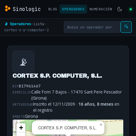
Sinologic
BLOG
OPERADORES
NUMERACIÓN
📡 Operadores
›
Lista
›
🔍
cortex-s-p-computer-2
📡
CORTEX S.P. COMPUTER, S.L.
B17961467
NIF
Calle Forn 7 Bajos - 17470 Sant Pere Pescador
DOMICILIO
(Girona)
Inscrito el 12/11/2009 ·
16 años, 8 meses
en
ANTIGÜEDAD
el registro
Girona
ÁMBITO
×
+
CORTEX S.P. COMPUTER, S.L.