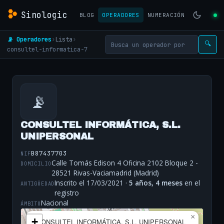
Sinologic
BLOG
OPERADORES
NUMERACIÓN
📡 Operadores
›
Lista
›
🔍
consultel-informatica-7
📡
CONSULTEL INFORMÁTICA, S.L.
UNIPERSONAL
B87437703
NIF
Calle Tomás Edison 4 Oficina 2102 Bloque 2 -
DOMICILIO
28521 Rivas-Vaciamadrid (Madrid)
Inscrito el 17/03/2021 ·
5 años, 4 meses
en el
ANTIGÜEDAD
registro
Nacional
ÁMBITO
×
+
CONSULTEL INFORMÁTICA, S.L. UNIPERSONAL