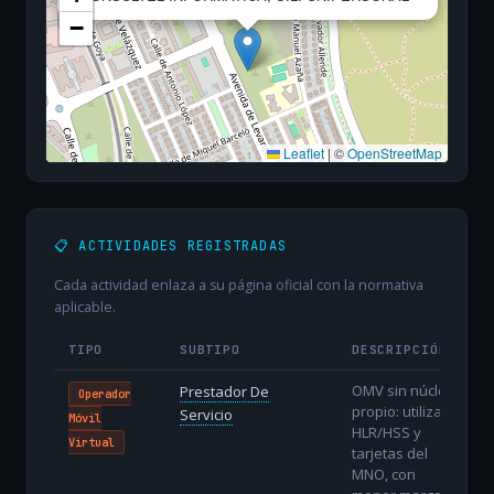
−
Leaflet
|
©
OpenStreetMap
📋 ACTIVIDADES REGISTRADAS
Cada actividad enlaza a su página oficial con la normativa
aplicable.
TIPO
SUBTIPO
DESCRIPCIÓN
OMV sin núcleo
Prestador De
Operador
propio: utiliza
Servicio
Móvil
HLR/HSS y
Virtual
tarjetas del
MNO, con