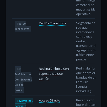
menor margen
comercial pero
mayor agilidad
operativa.
Segmento de
Red De Transporte
Red De
red que
Transporte
interconecta
centrales y
nodos,
transportando
agregados de
tráfico entre
puntos.
Red inalámbrica
Red Inalámbrica Con
Red
que opera en
Espectro De Uso
Inalámbrica
bandas de uso
Común
Con Espectro
libre (sin
De Uso
licencia
Común
individual).
Reventa con
Acceso Directo
Reventa Del
bucle directo: el
Servicio