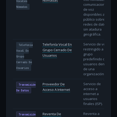
Nómadas
Vocales
comunicaciones
Nómadas
de voz
disponibles al
público sobre
redes de datos
sin atadura
geográfica.
Servicio de voz
Telefonía Vocal En
Telefonía
restringido a un
Grupo Cerrado De
Vocal En
grupo
Usuarios
Grupo
predefinido de
Cerrado De
usuarios dentro
Usuarios
de una
organización.
Servicio de
Proveedor De
Transmisión
acceso a
Acceso A Internet
De Datos
internet a
usuarios
finales (ISP).
Reventa a
Reventa De
Transmisión