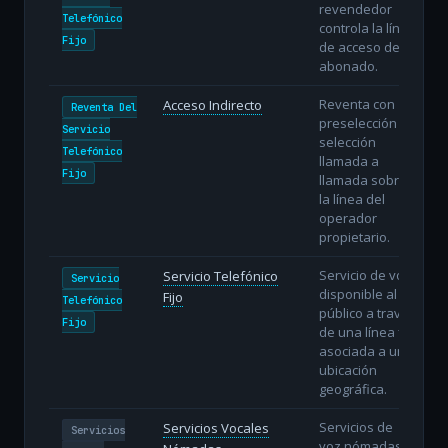
revendedor
Telefónico
controla la línea
Fijo
de acceso del
abonado.
Reventa con
Acceso Indirecto
Reventa Del
preselección o
Servicio
selección
Telefónico
llamada a
Fijo
llamada sobre
la línea del
operador
propietario.
Servicio de voz
Servicio Telefónico
Servicio
disponible al
Fijo
Telefónico
público a través
Fijo
de una línea fija
asociada a una
ubicación
geográfica.
Servicios de
Servicios Vocales
Servicios
voz nómadas: