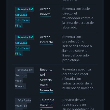
Reventa con bucle
Acceso
Reventa Del
directo: el
Directo
Servicio
revendedor controla
Telefónico
la línea de acceso del
Fijo
abonado.
Reventa con
Acceso
Reventa Del
preselección o
Indirecto
Servicio
selección llamada a
Telefónico
llamada sobre la
Fijo
línea del operador
propietario.
Reventa específica
Reventa
Reventa Del
del servicio vocal
Del
Servicio
nómada con
Servicio
Vocal
subasignación de la
Vocal
Nómada
numeración nómada.
Nómada
Servicio de voz
Telefonía
Telefonía
restringido a un
Vocal En
Vocal En
grupo predefinido de