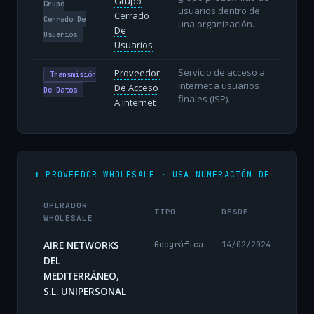
Grupo
Grupo
usuarios dentro de
Cerrado
Cerrado De
una organización.
De
Usuarios
Usuarios
Servicio de acceso a
Proveedor
Transmisión
internet a usuarios
De Acceso
De Datos
finales (ISP).
A Internet
⬆️ PROVEEDOR WHOLESALE · USA NUMERACIÓN DE
OPERADOR
TIPO
DESDE
WHOLESALE
AIRE NETWORKS
Geográfica
14/02/2024
DEL
MEDITERRÁNEO,
S.L. UNIPERSONAL