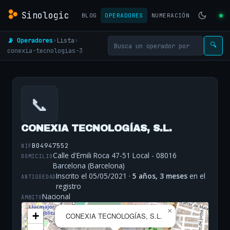
Sinologic
BLOG
OPERADORES
NUMERACIÓN
📡 Operadores
›
Lista
›
🔍
conexia-tecnologias-3
📞
CONEXIA TECNOLOGÍAS, S.L.
B04947552
NIF
Calle d'Emili Roca 47-51 Local - 08016
DOMICILIO
Barcelona (Barcelona)
Inscrito el 05/05/2021 ·
5 años, 3 meses
en el
ANTIGÜEDAD
registro
Nacional
ÁMBITO
×
+
CONEXIA TECNOLOGÍAS, S.L.