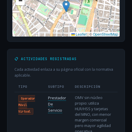
−
Leaflet
|
©
OpenStreetMap
📋 ACTIVIDADES REGISTRADAS
Cada actividad enlaza a su página oficial con la normativa
aplicable.
TIPO
SUBTIPO
DESCRIPCIÓN
OMV sin núcleo
Prestador
Operador
propio: utiliza
De
Móvil
HLR/HSS y tarjetas
Servicio
Virtual
del MNO, con menor
margen comercial
pero mayor agilidad
operativa.