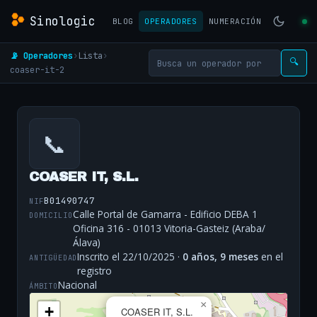
Sinologic
BLOG
OPERADORES
NUMERACIÓN
📡 Operadores
›
Lista
›
🔍
coaser-it-2
📞
COASER IT, S.L.
B01490747
NIF
Calle Portal de Gamarra - Edificio DEBA 1
DOMICILIO
Oficina 316 - 01013 Vitoria-Gasteiz (Araba/
Álava)
Inscrito el 22/10/2025 ·
0 años, 9 meses
en el
ANTIGÜEDAD
registro
Nacional
ÁMBITO
×
+
COASER IT, S.L.