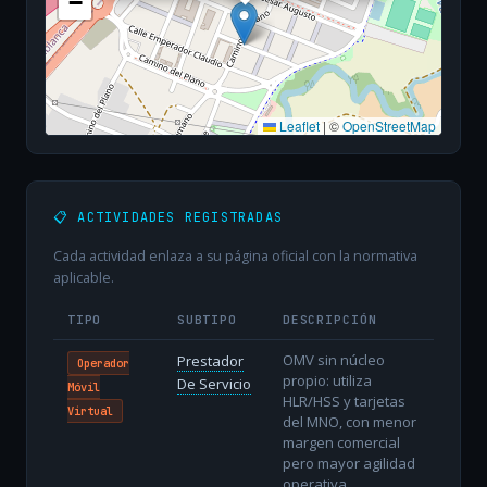
−
Leaflet
|
©
OpenStreetMap
📋 ACTIVIDADES REGISTRADAS
Cada actividad enlaza a su página oficial con la normativa
aplicable.
TIPO
SUBTIPO
DESCRIPCIÓN
OMV sin núcleo
Prestador
Operador
propio: utiliza
De Servicio
Móvil
HLR/HSS y tarjetas
Virtual
del MNO, con menor
margen comercial
pero mayor agilidad
operativa.