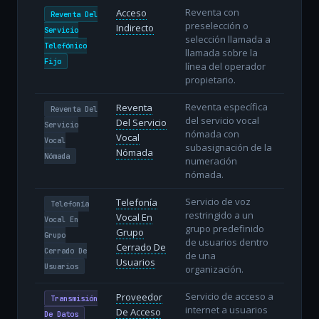
Reventa con
Acceso
Reventa Del
preselección o
Indirecto
Servicio
selección llamada a
Telefónico
llamada sobre la
Fijo
línea del operador
propietario.
Reventa específica
Reventa
Reventa Del
del servicio vocal
Del Servicio
Servicio
nómada con
Vocal
Vocal
subasignación de la
Nómada
Nómada
numeración
nómada.
Servicio de voz
Telefonía
Telefonía
restringido a un
Vocal En
Vocal En
grupo predefinido
Grupo
Grupo
de usuarios dentro
Cerrado De
Cerrado De
de una
Usuarios
Usuarios
organización.
Servicio de acceso a
Proveedor
Transmisión
internet a usuarios
De Acceso
De Datos