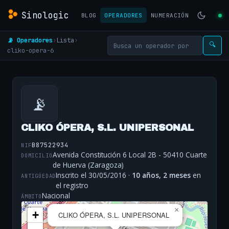
Sinologic
BLOG
OPERADORES
NUMERACIÓN
📡 Operadores
›
Lista
›
🔍
cliko-opera-6
📡
CLIKO ÓPERA, S.L. UNIPERSONAL
B87522934
NIF
Avenida Constitución 6 Local 2B - 50410 Cuarte
DOMICILIO
de Huerva (Zaragoza)
Inscrito el 30/05/2016 ·
10 años, 2 meses
en
ANTIGÜEDAD
el registro
Nacional
ÁMBITO
×
+
CLIKO ÓPERA, S.L. UNIPERSONAL