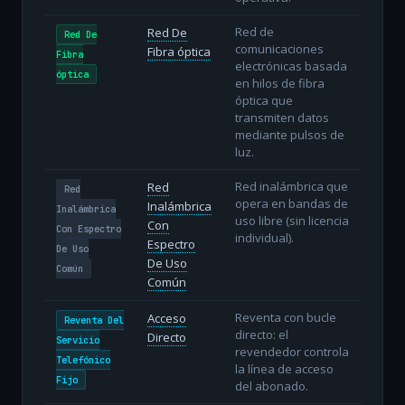
Red de
Red De
Red De
comunicaciones
Fibra óptica
Fibra
electrónicas basada
óptica
en hilos de fibra
óptica que
transmiten datos
mediante pulsos de
luz.
Red inalámbrica que
Red
Red
opera en bandas de
Inalámbrica
Inalámbrica
uso libre (sin licencia
Con
Con Espectro
individual).
Espectro
De Uso
De Uso
Común
Común
Reventa con bucle
Acceso
Reventa Del
directo: el
Directo
Servicio
revendedor controla
Telefónico
la línea de acceso
Fijo
del abonado.