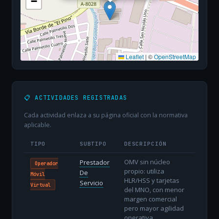
−
Leaflet
|
©
OpenStreetMap
📋 ACTIVIDADES REGISTRADAS
Cada actividad enlaza a su página oficial con la normativa
aplicable.
TIPO
SUBTIPO
DESCRIPCIÓN
OMV sin núcleo
Prestador
Operador
propio: utiliza
De
Móvil
HLR/HSS y tarjetas
Servicio
Virtual
del MNO, con menor
margen comercial
pero mayor agilidad
operativa.