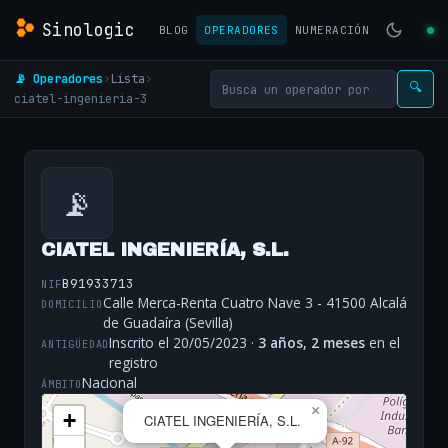
Sinologic
BLOG
OPERADORES
NUMERACIÓN
📡 Operadores
›
Lista
›
🔍
ciatel-ingenieria-3
📡
CIATEL INGENIERÍA, S.L.
B91933713
NIF
Calle Merca-Renta Cuatro Nave 3 - 41500 Alcalá
DOMICILIO
de Guadaíra (Sevilla)
Inscrito el 20/05/2023 ·
3 años, 2 meses
en el
ANTIGÜEDAD
registro
Nacional
ÁMBITO
×
+
CIATEL INGENIERÍA, S.L.