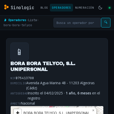
Sinologic
BLOG
OPERADORES
NUMERACIÓN
📡 Operadores
›
Lista
›
🔍
bora-bora-telyco
📱
BORA BORA TELYCO, S.L.
UNIPERSONAL
B75413708
NIF
Avenida Agua Marina 48 - 11203 Algeciras
DOMICILIO
(Cádiz)
Inscrito el 04/02/2025 ·
1 año, 6 meses
en el
ANTIGÜEDAD
registro
Nacional
ÁMBITO
×
+
BORA BORA TELYCO, S.L. UNIPERSONAL