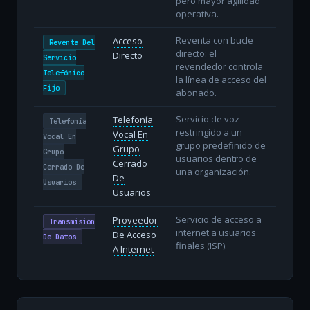
pero mayor agilidad
operativa.
Reventa con bucle
Acceso
Reventa Del
directo: el
Directo
Servicio
revendedor controla
Telefónico
la línea de acceso del
Fijo
abonado.
Servicio de voz
Telefonía
Telefonía
restringido a un
Vocal En
Vocal En
grupo predefinido de
Grupo
Grupo
usuarios dentro de
Cerrado
Cerrado De
una organización.
De
Usuarios
Usuarios
Servicio de acceso a
Proveedor
Transmisión
internet a usuarios
De Acceso
De Datos
finales (ISP).
A Internet