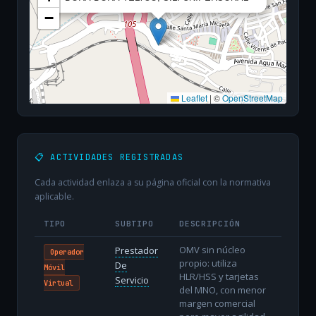
−
Leaflet
|
©
OpenStreetMap
📋 ACTIVIDADES REGISTRADAS
Cada actividad enlaza a su página oficial con la normativa
aplicable.
TIPO
SUBTIPO
DESCRIPCIÓN
OMV sin núcleo
Prestador
Operador
propio: utiliza
De
Móvil
HLR/HSS y tarjetas
Servicio
Virtual
del MNO, con menor
margen comercial