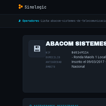
Sinologic
📡 Operadores
›
Lista
›
abacom-sistemes-de-telecomunicaci
ABACOM SISTEMES
💾
B65149114
NIF
- Ronda Maiols 1 Local
DOMICILIO
Inscrito el 09/03/2017 
ANTIGÜEDAD
Nacional
ÁMBITO