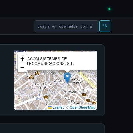
🔍
×
+
ABACOM SISTEMES DE
TELECOMUNICACIONS, S.L.
−
Leaflet
|
©
OpenStreetMap