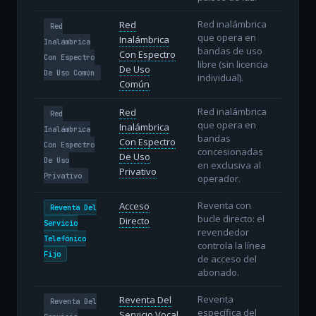
Red inalámbrica
Red
Red
que opera en
Inalámbrica
Inalámbrica
bandas de uso
Con Espectro
Con Espectro
libre (sin licencia
De Uso
De Uso Común
individual).
Común
Red inalámbrica
Red
Red
que opera en
Inalámbrica
Inalámbrica
bandas
Con Espectro
Con Espectro
concesionadas
De Uso
De Uso
en exclusiva al
Privativo
Privativo
operador.
Reventa con
Acceso
Reventa Del
bucle directo: el
Directo
Servicio
revendedor
Telefónico
controla la línea
Fijo
de acceso del
abonado.
Reventa
Reventa Del
Reventa Del
específica del
Servicio Vocal