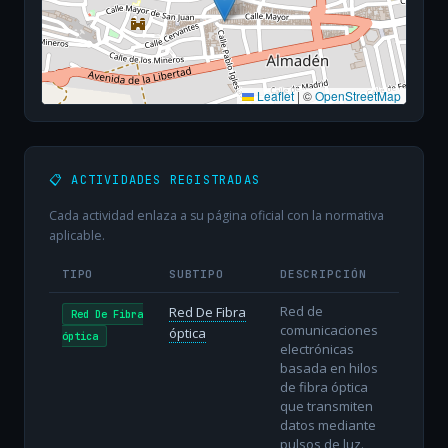
Leaflet
|
©
OpenStreetMap
📋 ACTIVIDADES REGISTRADAS
Cada actividad enlaza a su página oficial con la normativa
aplicable.
TIPO
SUBTIPO
DESCRIPCIÓN
Red de
Red De Fibra
Red De Fibra
comunicaciones
óptica
óptica
electrónicas
basada en hilos
de fibra óptica
que transmiten
datos mediante
pulsos de luz.