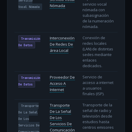
Servicio
servicio vocal
Nómada
Vocal Nómada
nómada con
subasignación
de la numeración
nómada.
Conexión de
Interconexión
Transmisión
redes locales
De Redes De
De Datos
(LAN) de distintas
área Local
sedes mediante
enlaces
dedicados.
Servicio de
Proveedor De
Transmisión
acceso a internet
Acceso A
De Datos
a usuarios
Internet
finales (ISP).
Transporte de la
Transporte
Transporte
señal de radio y
De La Señal
De La Señal
televisión desde
De Los
De Los
estudios hasta
Servicios De
Servicios De
centros emisores
Comunicación
Comunicación