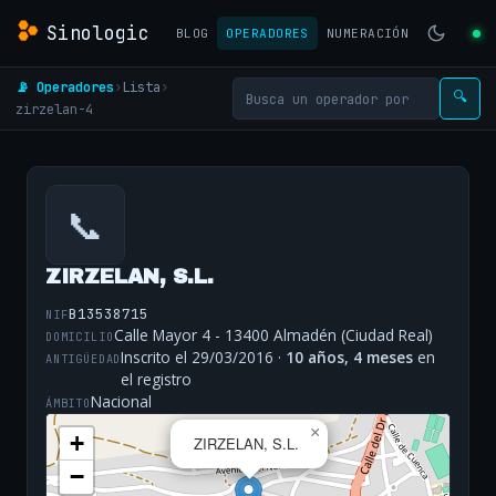
Sinologic
BLOG
OPERADORES
NUMERACIÓN
📡 Operadores
›
Lista
›
🔍
zirzelan-4
📞
ZIRZELAN, S.L.
B13538715
NIF
Calle Mayor 4 - 13400 Almadén (Ciudad Real)
DOMICILIO
Inscrito el 29/03/2016 ·
10 años, 4 meses
en
ANTIGÜEDAD
el registro
Nacional
ÁMBITO
×
+
ZIRZELAN, S.L.
−