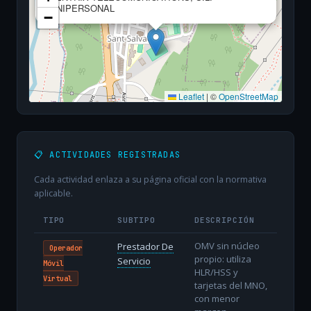
UNIPERSONAL
−
Leaflet
|
©
OpenStreetMap
📋 ACTIVIDADES REGISTRADAS
Cada actividad enlaza a su página oficial con la normativa
aplicable.
TIPO
SUBTIPO
DESCRIPCIÓN
OMV sin núcleo
Prestador De
Operador
propio: utiliza
Servicio
Móvil
HLR/HSS y
Virtual
tarjetas del MNO,
con menor