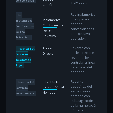
De Uso Común
individual).
Común
Red inalámbrica
Red
Red
que opera en
Inalámbrica
Inalámbrica
bandas
Con Espectro
Con Espectro
concesionadas
De Uso
De Uso
en exclusiva al
Privativo
Privativo
operador.
Reventa con
Acceso
Reventa Del
bucle directo: el
Directo
Servicio
revendedor
Telefónico
controla la línea
Fijo
de acceso del
abonado.
Reventa
Reventa Del
Reventa Del
específica del
Servicio Vocal
Servicio
servicio vocal
Nómada
Vocal Nómada
nómada con
subasignación
de la numeración
nómada.