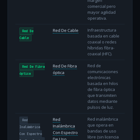
margen
comercial pero
mayor agilidad
operativa.
Infraestructura
Red De Cable
Red De
basada en cable
Cable
coaxial o redes
híbridas fibra-
coaxial (HFC).
Red de
Red De Fibra
Red De Fibra
comunicaciones
óptica
óptica
electrónicas
basada en hilos
de fibra óptica
que transmiten
datos mediante
pulsos de luz.
Red inalámbrica
Red
Red
que opera en
Inalámbrica
Inalámbrica
bandas de uso
Con Espectro
Con Espectro
libre (sin licencia
De Uso