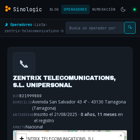
Sinologic
BLOG
OPERADORES
NUMERACIÓN
📡 Operadores
›
Lista
›
🔍
zentrix-telecomunications-6
📞
ZENTRIX TELECOMUNICATIONS,
S.L. UNIPERSONAL
B21999800
NIF
Avenida San Salvador 43 4º - 43130 Tarragona
DOMICILIO
(Tarragona)
Inscrito el 21/08/2025 ·
0 años, 11 meses
en
ANTIGÜEDAD
el registro
Nacional
ÁMBITO
×
+
ZENTRIX TELECOMUNICATIONS, S.L.