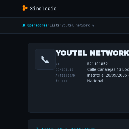
Sinologic
📡 Operadores
›
Lista
›
youtel-network-4
YOUTEL NETWORK,
📞
B21101852
NIF
Calle Canalejas 13 Loc
DOMICILIO
Inscrito el 20/09/2006 
ANTIGÜEDAD
Nacional
ÁMBITO