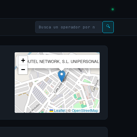
🔍
×
+
YOUTEL NETWORK, S.L. UNIPERSONAL
−
Leaflet
|
©
OpenStreetMap