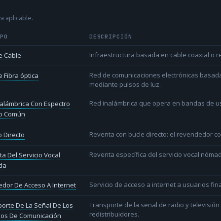
a aplicable.
IPO
DESCRIPCIÓN
Infraestructura basada en cable coaxial o re
e Cable
Red de comunicaciones electrónicas basada 
 Fibra óptica
mediante pulsos de luz.
Red inalámbrica que opera en bandas de uso l
alámbrica Con Espectro
o Común
Reventa con bucle directo: el revendedor co
 Directo
Reventa específica del servicio vocal nóm
a Del Servicio Vocal
da
Servicio de acceso a internet a usuarios fina
dor De Acceso A Internet
Transporte de la señal de radio y televisió
orte De La Señal De Los
redistribuidores.
ios De Comunicación