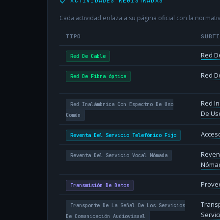
📋 ACTIVIDADES REGISTRADAS
Cada actividad enlaza a su página oficial con la normativ
TIPO
SUBT
Red D
Red De Cable
Red De
Red De Fibra óptica
Red In
Red Inalámbrica Con Espectro De Uso
De Us
Común
Acceso
Reventa Del Servicio Telefónico Fijo
Revent
Reventa Del Servicio Vocal Nómada
Nóma
Provee
Transmisión De Datos
Transp
Transporte De La Señal De Los Servicios
Servic
De Comunicación Audiovisual