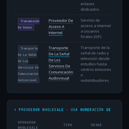
enlaces
dedicados.
Servicio de
Proveedor De
Transmisión
acceso a internet
Acceso A
De Datos
a usuarios
Internet
finales (ISP).
Transporte de la
Transporte
Transporte
señal de radio y
De La Señal
De La Señal
televisión desde
De Los
De Los
estudios hasta
Servicios De
Servicios De
centros emisores
Comunicación
Comunicación
o
Audiovisual
redistribuidores.
Audiovisual
⬆️ PROVEEDOR WHOLESALE · USA NUMERACIÓN DE
OPERADOR
TIPO
DESDE
WHOLESALE