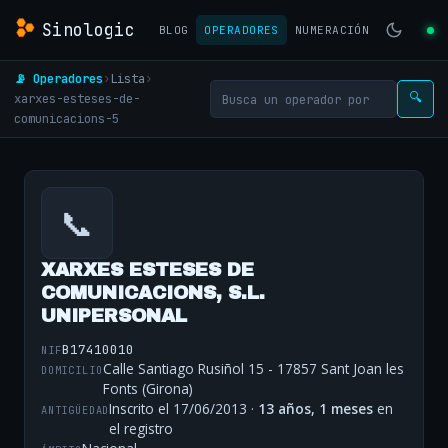
Sinologic
BLOG
OPERADORES
NUMERACIÓN
📡 Operadores
›
Lista
›
xarxes-esteses-de-
🔍
comunicacions-5
📞
XARXES ESTESES DE
COMUNICACIONS, S.L.
UNIPERSONAL
B17410010
NIF
Calle Santiago Rusiñol 15 - 17857 Sant Joan les
DOMICILIO
Fonts (Girona)
Inscrito el 17/06/2013 ·
13 años, 1 meses
en
ANTIGÜEDAD
el registro