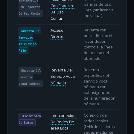
Inalámbrica
bandas de uso
Con Espectro
Con Espectro
libre (sin licencia
De Uso
De Uso Común
individual).
Común
Reventa con
Acceso
Reventa Del
bucle directo: el
Directo
Servicio
revendedor
Telefónico
controla la línea
Fijo
de acceso del
abonado.
Reventa
Reventa Del
Reventa Del
específica del
Servicio Vocal
Servicio
servicio vocal
Nómada
Vocal Nómada
nómada con
subasignación
de la numeración
nómada.
Conexión de
Interconexión
Transmisión
redes locales
De Redes De
De Datos
(LAN) de distintas
área Local
sedes mediante