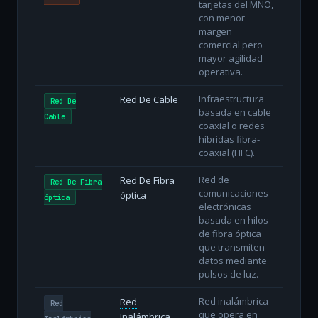
tarjetas del MNO,
con menor
margen
comercial pero
mayor agilidad
operativa.
Infraestructura
Red De Cable
Red De
basada en cable
Cable
coaxial o redes
híbridas fibra-
coaxial (HFC).
Red de
Red De Fibra
Red De Fibra
comunicaciones
óptica
óptica
electrónicas
basada en hilos
de fibra óptica
que transmiten
datos mediante
pulsos de luz.
Red inalámbrica
Red
Red
que opera en
Inalámbrica