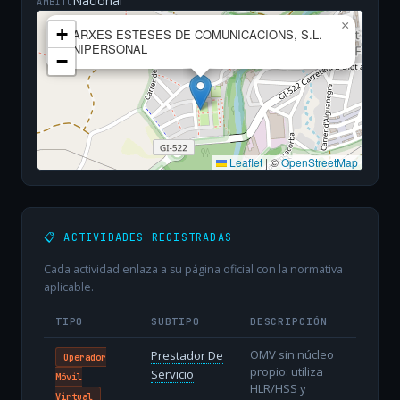
Nacional
ÁMBITO
×
+
XARXES ESTESES DE COMUNICACIONS, S.L.
UNIPERSONAL
−
Leaflet
|
©
OpenStreetMap
📋 ACTIVIDADES REGISTRADAS
Cada actividad enlaza a su página oficial con la normativa
aplicable.
TIPO
SUBTIPO
DESCRIPCIÓN
OMV sin núcleo
Prestador De
Operador
propio: utiliza
Servicio
Móvil
HLR/HSS y
Virtual