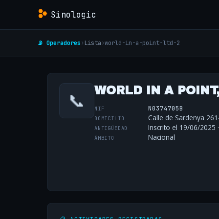
Sinologic
📡 Operadores
›
Lista
›
world-in-a-point-ltd-2
WORLD IN A POINT,
📞
N0374705B
NIF
Calle de Sardenya 261
DOMICILIO
Inscrito el 19/06/2025 
ANTIGÜEDAD
Nacional
ÁMBITO