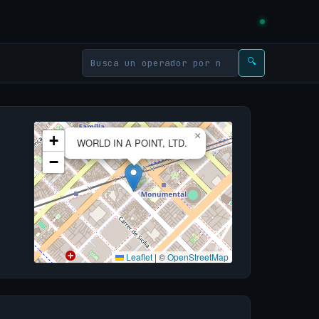
🔍
×
+
WORLD IN A POINT, LTD.
−
Leaflet
|
©
OpenStreetMap