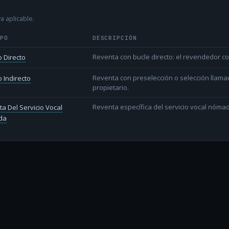
a aplicable.
IPO
DESCRIPCIÓN
Reventa con bucle directo: el revendedor co
 Directo
Reventa con preselección o selección llama
 Indirecto
propietario.
Reventa específica del servicio vocal nóm
a Del Servicio Vocal
da