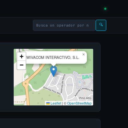
🔍
×
+
WIVACOM INTERACTIVO, S.L.
−
Leaflet
|
©
OpenStreetMap