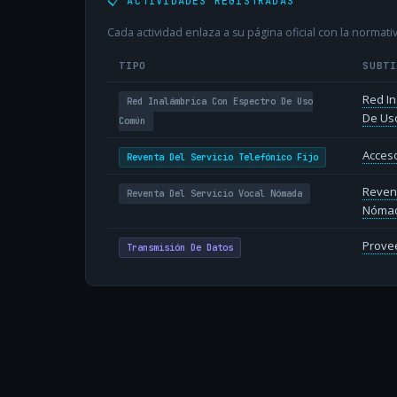
📋 ACTIVIDADES REGISTRADAS
Cada actividad enlaza a su página oficial con la normativ
TIPO
SUBT
Red In
Red Inalámbrica Con Espectro De Uso
De Us
Común
Acceso
Reventa Del Servicio Telefónico Fijo
Revent
Reventa Del Servicio Vocal Nómada
Nóma
Provee
Transmisión De Datos