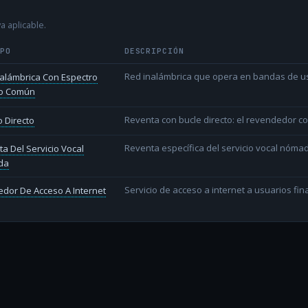
a aplicable.
IPO
DESCRIPCIÓN
Red inalámbrica que opera en bandas de uso l
alámbrica Con Espectro
o Común
Reventa con bucle directo: el revendedor co
 Directo
Reventa específica del servicio vocal nóm
a Del Servicio Vocal
da
Servicio de acceso a internet a usuarios fina
dor De Acceso A Internet