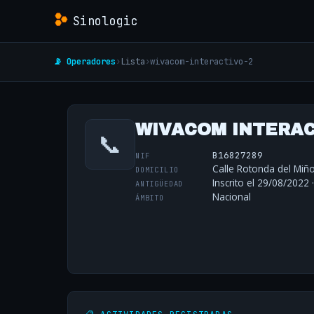
Sinologic
📡 Operadores
›
Lista
›
wivacom-interactivo-2
WIVACOM INTERACT
📞
B16827289
NIF
Calle Rotonda del Miño
DOMICILIO
Inscrito el 29/08/2022 
ANTIGÜEDAD
Nacional
ÁMBITO