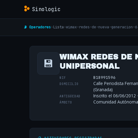
Sinologic
📡 Operadores
›
Lista
›
wimax-redes-de-nueva-generacion-6
WIMAX REDES DE 
💾
UNIPERSONAL
B18991596
NIF
Calle Periodista Fern
DOMICILIO
(Granada)
Inscrito el 06/06/2012 
ANTIGÜEDAD
Comunidad Autónoma 
ÁMBITO