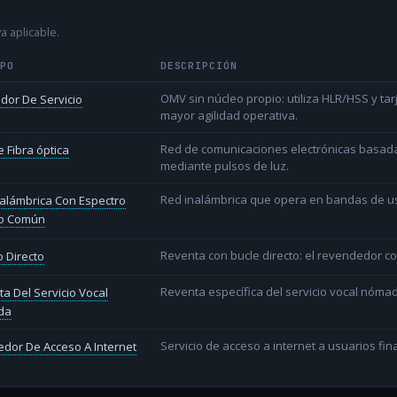
a aplicable.
IPO
DESCRIPCIÓN
OMV sin núcleo propio: utiliza HLR/HSS y t
dor De Servicio
mayor agilidad operativa.
Red de comunicaciones electrónicas basada 
 Fibra óptica
mediante pulsos de luz.
Red inalámbrica que opera en bandas de uso l
alámbrica Con Espectro
o Común
Reventa con bucle directo: el revendedor co
 Directo
Reventa específica del servicio vocal nóm
a Del Servicio Vocal
da
Servicio de acceso a internet a usuarios fina
dor De Acceso A Internet