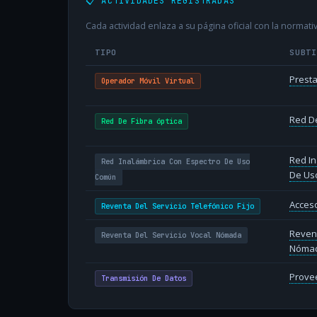
📋 ACTIVIDADES REGISTRADAS
Cada actividad enlaza a su página oficial con la normativ
TIPO
SUBT
Presta
Operador Móvil Virtual
Red De
Red De Fibra óptica
Red In
Red Inalámbrica Con Espectro De Uso
De Us
Común
Acceso
Reventa Del Servicio Telefónico Fijo
Revent
Reventa Del Servicio Vocal Nómada
Nóma
Provee
Transmisión De Datos