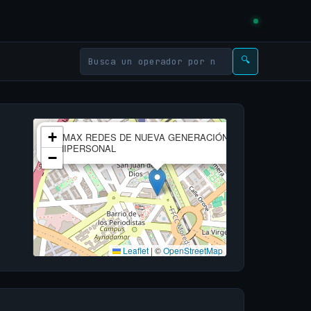
🔍
×
+
WIMAX REDES DE NUEVA GENERACIÓN, S.L.
UNIPERSONAL
−
Leaflet
|
©
OpenStreetMap