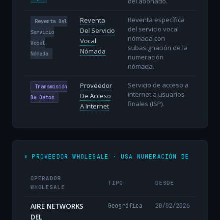
del abonado.
Reventa específica
Reventa
Reventa Del
del servicio vocal
Del Servicio
Servicio
nómada con
Vocal
Vocal
subasignación de la
Nómada
Nómada
numeración
nómada.
Servicio de acceso a
Proveedor
Transmisión
internet a usuarios
De Acceso
De Datos
finales (ISP).
A Internet
⬆️ PROVEEDOR WHOLESALE · USA NUMERACIÓN DE
OPERADOR
TIPO
DESDE
WHOLESALE
AIRE NETWORKS
Geográfica
20/02/2026
DEL