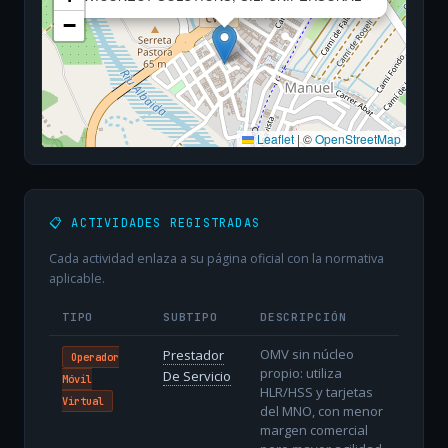
−
Leaflet
|
©
OpenStreetMap
📋 ACTIVIDADES REGISTRADAS
Cada actividad enlaza a su página oficial con la normativa
aplicable.
TIPO
SUBTIPO
DESCRIPCIÓN
OMV sin núcleo
Prestador
Operador
propio: utiliza
De Servicio
Móvil
HLR/HSS y tarjetas
Virtual
del MNO, con menor
margen comercial