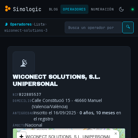
Sinologic
BLOG
OPERADORES
NUMERACIÓN
📡 Operadores
›
Lista
›
🔍
wiconect-solutions-3
📡
WICONECT SOLUTIONS, S.L.
UNIPERSONAL
B22885537
NIF
Calle Constitució 15 - 46660 Manuel
DOMICILIO
(Valencia/València)
Inscrito el 16/09/2025 ·
0 años, 10 meses
en
ANTIGÜEDAD
el registro
Nacional
ÁMBITO
×
+
WICONECT SOLUTIONS, S.L. UNIPERSONAL