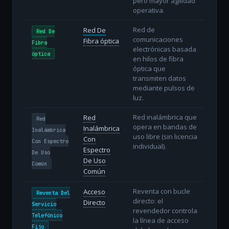
pero mayor agilidad
operativa.
Red de
Red De
Red De
comunicaciones
Fibra óptica
Fibra
electrónicas basada
óptica
en hilos de fibra
óptica que
transmiten datos
mediante pulsos de
luz.
Red inalámbrica que
Red
Red
opera en bandas de
Inalámbrica
Inalámbrica
uso libre (sin licencia
Con
Con Espectro
individual).
Espectro
De Uso
De Uso
Común
Común
Reventa con bucle
Acceso
Reventa Del
directo: el
Directo
Servicio
revendedor controla
Telefónico
la línea de acceso
Fijo