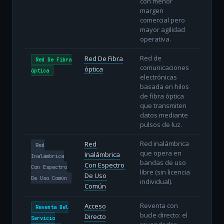
con menor
margen
comercial pero
mayor agilidad
operativa.
Red de
Red De Fibra
Red De Fibra
comunicaciones
óptica
óptica
electrónicas
basada en hilos
de fibra óptica
que transmiten
datos mediante
pulsos de luz.
Red inalámbrica
Red
Red
que opera en
Inalámbrica
Inalámbrica
bandas de uso
Con Espectro
Con Espectro
libre (sin licencia
De Uso
De Uso Común
individual).
Común
Reventa con
Acceso
Reventa Del
bucle directo: el
Directo
Servicio