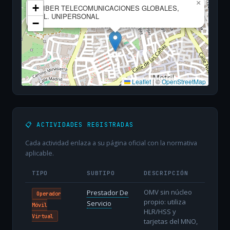
×
+
WIBER TELECOMUNICACIONES GLOBALES,
S.L. UNIPERSONAL
−
Leaflet
|
©
OpenStreetMap
📋 ACTIVIDADES REGISTRADAS
Cada actividad enlaza a su página oficial con la normativa
aplicable.
TIPO
SUBTIPO
DESCRIPCIÓN
OMV sin núcleo
Prestador De
Operador
propio: utiliza
Servicio
Móvil
HLR/HSS y
Virtual
tarjetas del MNO,