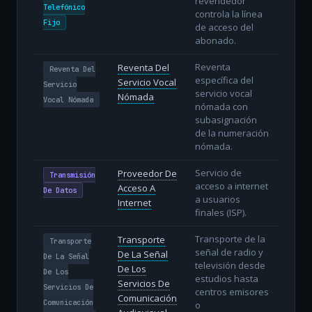
revendedor
Telefónico
controla la línea
Fijo
de acceso del
abonado.
Reventa
Reventa Del
Reventa Del
específica del
Servicio Vocal
Servicio
servicio vocal
Nómada
Vocal Nómada
nómada con
subasignación
de la numeración
nómada.
Servicio de
Proveedor De
Transmisión
acceso a internet
Acceso A
De Datos
a usuarios
Internet
finales (ISP).
Transporte de la
Transporte
Transporte
señal de radio y
De La Señal
De La Señal
televisión desde
De Los
De Los
estudios hasta
Servicios De
Servicios De
centros emisores
Comunicación
Comunicación
o