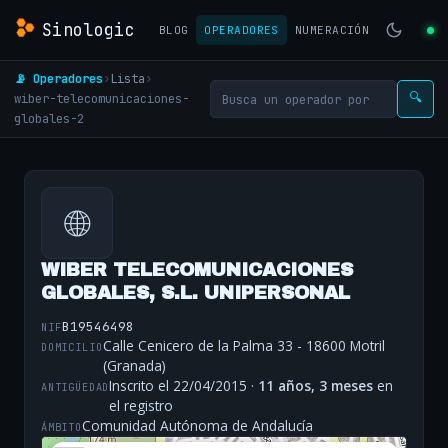
Sinologic
BLOG
OPERADORES
NUMERACIÓN
📡 Operadores
›
Lista
›
wiber-telecomunicaciones-
🔍
globales-2
🌐
WIBER TELECOMUNICACIONES
GLOBALES, S.L. UNIPERSONAL
B19546498
NIF
Calle Cenicero de la Palma 33 - 18600 Motril
DOMICILIO
(Granada)
Inscrito el 22/04/2015 ·
11 años, 3 meses
en
ANTIGÜEDAD
el registro
Comunidad Autónoma de Andalucía
ÁMBITO