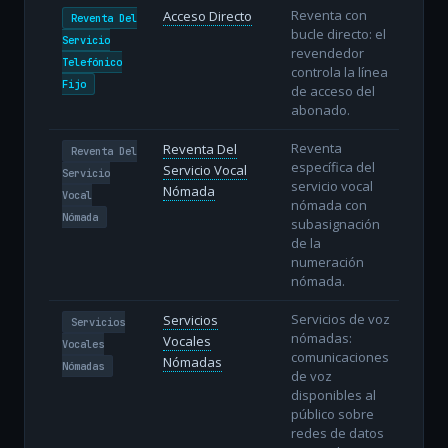
Reventa con
Acceso Directo
Reventa Del
bucle directo: el
Servicio
revendedor
Telefónico
controla la línea
Fijo
de acceso del
abonado.
Reventa
Reventa Del
Reventa Del
específica del
Servicio Vocal
Servicio
servicio vocal
Nómada
Vocal
nómada con
Nómada
subasignación
de la
numeración
nómada.
Servicios de voz
Servicios
Servicios
nómadas:
Vocales
Vocales
comunicaciones
Nómadas
Nómadas
de voz
disponibles al
público sobre
redes de datos