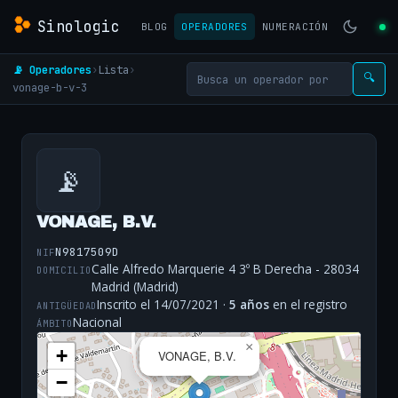
Sinologic
BLOG
OPERADORES
NUMERACIÓN
📡 Operadores
›
Lista
›
🔍
vonage-b-v-3
📡
VONAGE, B.V.
N9817509D
NIF
Calle Alfredo Marquerie 4 3º B Derecha - 28034
DOMICILIO
Madrid (Madrid)
Inscrito el 14/07/2021 ·
5 años
en el registro
ANTIGÜEDAD
Nacional
ÁMBITO
×
+
VONAGE, B.V.
−