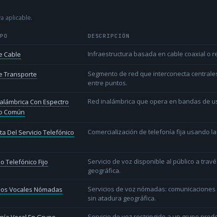
a aplicable.
IPO
DESCRIPCIÓN
Infraestructura basada en cable coaxial o re
e Cable
Segmento de red que interconecta centrale
e Transporte
entre puntos.
Red inalámbrica que opera en bandas de uso l
alámbrica Con Espectro
o Común
Comercialización de telefonía fija usando la
a Del Servicio Telefónico
Servicio de voz disponible al público a trav
io Telefónico Fijo
geográfica.
Servicios de voz nómadas: comunicaciones d
cios Vocales Nómadas
sin atadura geográfica.
Servicio de voz restringido a un grupo pred