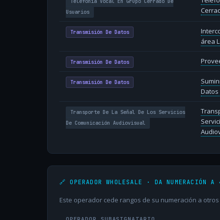
Telefo
Telefonía Vocal En Grupo Cerrado De
Cerra
Usuarios
Inter
Transmisión De Datos
área L
Provee
Transmisión De Datos
Sumin
Transmisión De Datos
Datos 
Transp
Transporte De La Señal De Los Servicios
Servic
De Comunicación Audiovisual
Audiov
🔗 OPERADOR WHOLESALE · DA NUMERACIÓN A 
Este operador cede rangos de su numeración a otros o
OPERADOR SUBASIGNATARIO