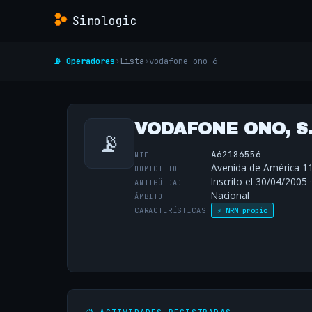
Sinologic
📡 Operadores
›
Lista
›
vodafone-ono-6
VODAFONE ONO, S
📡
A62186556
NIF
Avenida de América 11
DOMICILIO
Inscrito el 30/04/2005 
ANTIGÜEDAD
Nacional
ÁMBITO
CARACTERÍSTICAS
⚡ NRN propio