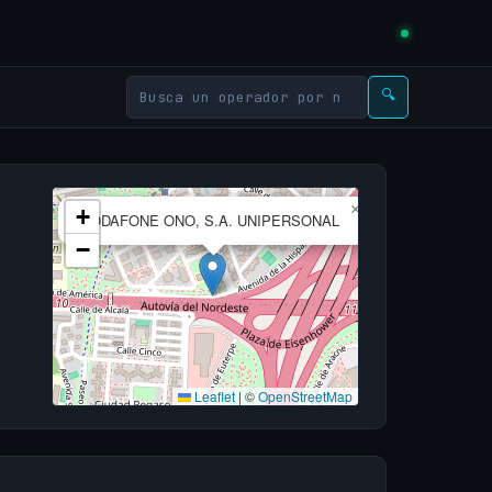
🔍
×
+
VODAFONE ONO, S.A. UNIPERSONAL
−
Leaflet
|
©
OpenStreetMap