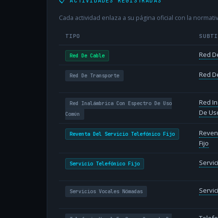
📋 ACTIVIDADES REGISTRADAS
Cada actividad enlaza a su página oficial con la normativ
TIPO
SUBT
Red D
Red De Cable
Red D
Red De Transporte
Red In
Red Inalámbrica Con Espectro De Uso
De Us
Común
Revent
Reventa Del Servicio Telefónico Fijo
Fijo
Servic
Servicio Telefónico Fijo
Servi
Servicios Vocales Nómadas