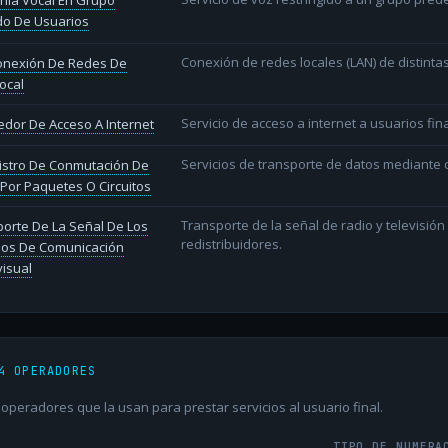
nía Vocal En Grupo
do De Usuarios
Conexión de redes locales (LAN) de distint
conexión De Redes De
ocal
Servicio de acceso a internet a usuarios fina
dor De Acceso A Internet
Servicios de transporte de datos mediante c
istro De Conmutación De
Por Paquetes O Circuitos
Transporte de la señal de radio y televisió
orte De La Señal De Los
redistribuidores.
ios De Comunicación
isual
4 OPERADORES
peradores que la usan para prestar servicios al usuario final.
TIPO DE NUMERA