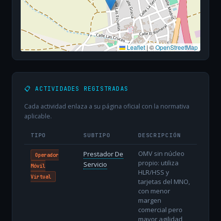
Leaflet
|
©
OpenStreetMap
📋 ACTIVIDADES REGISTRADAS
Cada actividad enlaza a su página oficial con la normativa
aplicable.
TIPO
SUBTIPO
DESCRIPCIÓN
OMV sin núcleo
Prestador De
Operador
propio: utiliza
Servicio
Móvil
HLR/HSS y
Virtual
tarjetas del MNO,
con menor
margen
comercial pero
mayor agilidad