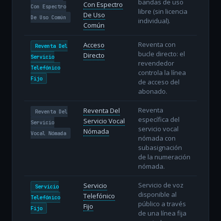
bandas de uso
Con Espectro
Con Espectro
libre (sin licencia
De Uso
De Uso Común
individual).
Común
Reventa con
Acceso
Reventa Del
bucle directo: el
Directo
Servicio
revendedor
Telefónico
controla la línea
Fijo
de acceso del
abonado.
Reventa
Reventa Del
Reventa Del
específica del
Servicio Vocal
Servicio
servicio vocal
Nómada
Vocal Nómada
nómada con
subasignación
de la numeración
nómada.
Servicio de voz
Servicio
Servicio
disponible al
Telefónico
Telefónico
público a través
Fijo
Fijo
de una línea fija