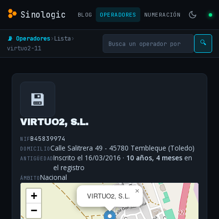
Sinologic
BLOG
OPERADORES
NUMERACIÓN
📡 Operadores
›
Lista
›
🔍
virtuo2-11
💾
VIRTUO2, S.L.
B45839974
NIF
Calle Salitrera 49 - 45780 Tembleque (Toledo)
DOMICILIO
Inscrito el 16/03/2016 ·
10 años, 4 meses
en
ANTIGÜEDAD
el registro
Nacional
ÁMBITO
×
+
VIRTUO2, S.L.
−