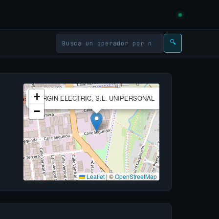
🔍
×
+
VIRGIN ELECTRIC, S.L. UNIPERSONAL
−
Leaflet
|
©
OpenStreetMap