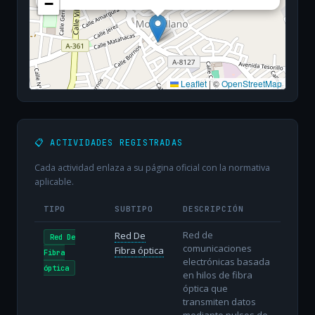
−
Leaflet
|
©
OpenStreetMap
📋 ACTIVIDADES REGISTRADAS
Cada actividad enlaza a su página oficial con la normativa
aplicable.
TIPO
SUBTIPO
DESCRIPCIÓN
Red de
Red De
Red De
comunicaciones
Fibra óptica
Fibra
electrónicas basada
óptica
en hilos de fibra
óptica que
transmiten datos
mediante pulsos de