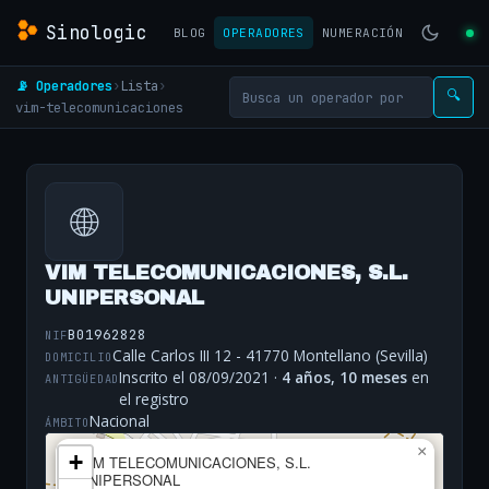
Sinologic
BLOG
OPERADORES
NUMERACIÓN
📡 Operadores
›
Lista
›
🔍
vim-telecomunicaciones
🌐
VIM TELECOMUNICACIONES, S.L.
UNIPERSONAL
B01962828
NIF
Calle Carlos III 12 - 41770 Montellano (Sevilla)
DOMICILIO
Inscrito el 08/09/2021 ·
4 años, 10 meses
en
ANTIGÜEDAD
el registro
Nacional
ÁMBITO
×
+
VIM TELECOMUNICACIONES, S.L.
UNIPERSONAL