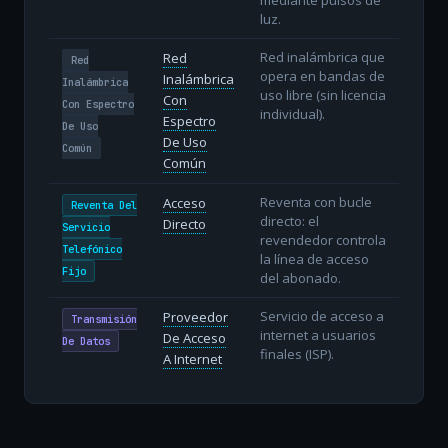
luz.
Red inalámbrica que
Red
Red
opera en bandas de
Inalámbrica
Inalámbrica
uso libre (sin licencia
Con
Con Espectro
individual).
Espectro
De Uso
De Uso
Común
Común
Reventa con bucle
Acceso
Reventa Del
directo: el
Directo
Servicio
revendedor controla
Telefónico
la línea de acceso
Fijo
del abonado.
Servicio de acceso a
Proveedor
Transmisión
internet a usuarios
De Acceso
De Datos
finales (ISP).
A Internet