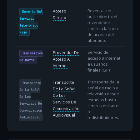
Reventa con
Acceso
Reventa Del
bucle directo: el
Directo
Servicio
revendedor
Telefónico
controla la línea
Fijo
de acceso del
abonado.
Servicio de
Proveedor De
Transmisión
acceso a internet
Acceso A
De Datos
a usuarios
Internet
finales (ISP).
Transporte de la
Transporte
Transporte
señal de radio y
De La Señal
De La Señal
televisión desde
De Los
De Los
estudios hasta
Servicios De
Servicios De
centros emisores
Comunicación
Comunicación
o
Audiovisual
redistribuidores.
Audiovisual