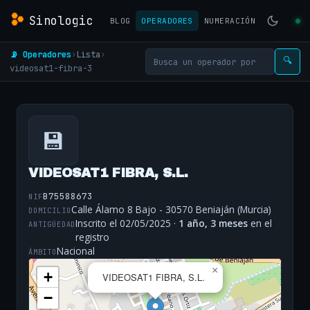
Sinologic
BLOG
OPERADORES
NUMERACIÓN
📡 Operadores
›
Lista
›
🔍
videosat1-fibra-3
💾
VIDEOSAT1 FIBRA, S.L.
B75588673
NIF
Calle Álamo 8 Bajo - 30570 Beniaján (Murcia)
DOMICILIO
Inscrito el 02/05/2025 ·
1 año, 3 meses
en el
ANTIGÜEDAD
registro
Nacional
ÁMBITO
×
+
VIDEOSAT1 FIBRA, S.L.
−