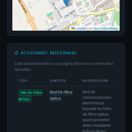
Leaflet
|
©
OpenStreetMap
📋 ACTIVIDADES REGISTRADAS
Cada actividad enlaza a su página oficial con la normativa
aplicable.
TIPO
SUBTIPO
DESCRIPCIÓN
Red de
Red De Fibra
Red De Fibra
comunicaciones
óptica
óptica
electrónicas
basada en hilos
de fibra óptica
que transmiten
datos mediante
pulsos de luz.