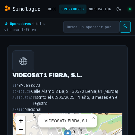
Sinologic
BLOG
OPERADORES
NUMERACIÓN
📡 Operadores
›
Lista
›
🔍
videosat1-fibra
🌐
VIDEOSAT1 FIBRA, S.L.
B75588673
NIF
Calle Álamo 8 Bajo - 30570 Beniaján (Murcia)
DOMICILIO
Inscrito el 02/05/2025 ·
1 año, 3 meses
en el
ANTIGÜEDAD
registro
Nacional
ÁMBITO
×
+
VIDEOSAT1 FIBRA, S.L.
−