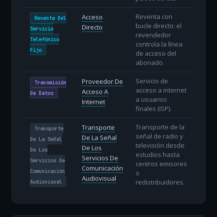
Reventa con
Acceso
Reventa Del
bucle directo: el
Directo
Servicio
revendedor
Telefónico
controla la línea
Fijo
de acceso del
abonado.
Servicio de
Proveedor De
Transmisión
acceso a internet
Acceso A
De Datos
a usuarios
Internet
finales (ISP).
Transporte de la
Transporte
Transporte
señal de radio y
De La Señal
De La Señal
televisión desde
De Los
De Los
estudios hasta
Servicios De
Servicios De
centros emisores
Comunicación
Comunicación
o
Audiovisual
redistribuidores.
Audiovisual