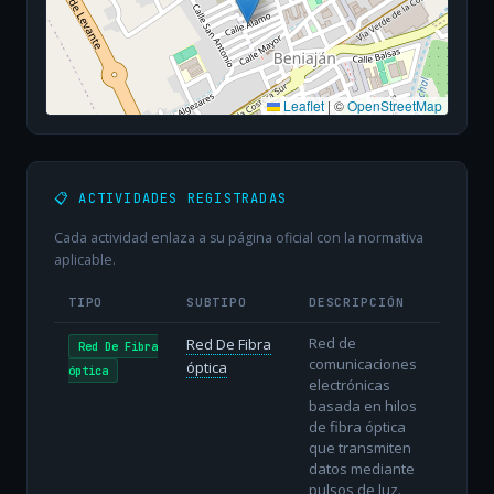
Leaflet
|
©
OpenStreetMap
📋 ACTIVIDADES REGISTRADAS
Cada actividad enlaza a su página oficial con la normativa
aplicable.
TIPO
SUBTIPO
DESCRIPCIÓN
Red de
Red De Fibra
Red De Fibra
comunicaciones
óptica
óptica
electrónicas
basada en hilos
de fibra óptica
que transmiten
datos mediante
pulsos de luz.