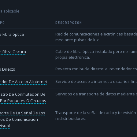
a aplicable.
IPO
DESCRIPCIÓN
Red de comunicaciones electrónicas basada 
 Fibra óptica
mediante pulsos de luz.
Cable de fibra óptica instalado pero no ilu
 Fibra Oscura
propia electrónica.
Reventa con bucle directo: el revendedor co
 Directo
Servicio de acceso a internet a usuarios fina
dor De Acceso A Internet
Servicios de transporte de datos mediante c
istro De Conmutación De
Por Paquetes O Circuitos
Transporte de la señal de radio y televisió
orte De La Señal De Los
redistribuidores.
ios De Comunicación
isual