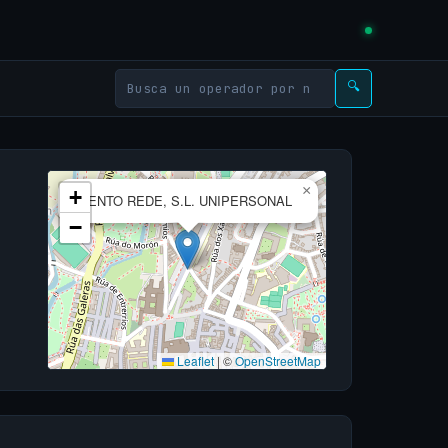
🔍
×
+
VENTO REDE, S.L. UNIPERSONAL
−
Leaflet
|
©
OpenStreetMap