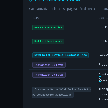
📋 ACTIVIDADES REGISTRADAS
Cada actividad enlaza a su página oficial con la normativ
TIPO
SUBT
Red De
Red De Fibra óptica
Red De
Red De Fibra Oscura
Acceso
Reventa Del Servicio Telefónico Fijo
Provee
Transmisión De Datos
Sumin
Transmisión De Datos
Datos 
Transp
Transporte De La Señal De Los Servicios
Servic
De Comunicación Audiovisual
Audiov