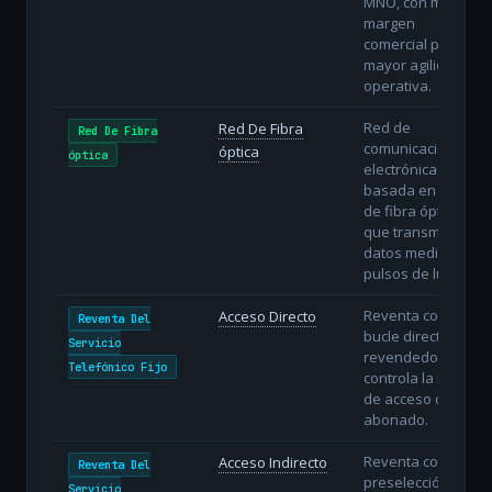
MNO, con menor
margen
comercial pero
mayor agilidad
operativa.
Red de
Red De Fibra
Red De Fibra
comunicaciones
óptica
óptica
electrónicas
basada en hilos
de fibra óptica
que transmiten
datos mediante
pulsos de luz.
Reventa con
Acceso Directo
Reventa Del
bucle directo: el
Servicio
revendedor
Telefónico Fijo
controla la línea
de acceso del
abonado.
Reventa con
Acceso Indirecto
Reventa Del
preselección o
Servicio