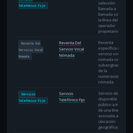
selección
Telefónico Fijo
llamada a
llamada sobre
la línea del
operador
propietario.
Reventa
Reventa Del
Reventa Del
específica del
Servicio Vocal
Servicio Vocal
servicio vocal
Nómada
Nómada
nómada con
subasignación
de la
numeración
nómada.
Servicio de voz
Servicio
Servicio
disponible al
Telefónico Fijo
Telefónico Fijo
público a través
de una línea fija
asociada a una
ubicación
geográfica.