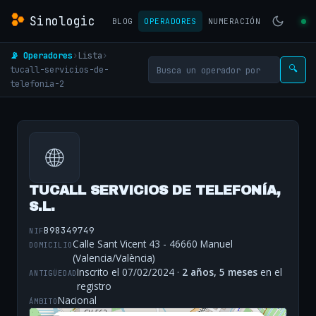
Sinologic
BLOG
OPERADORES
NUMERACIÓN
📡 Operadores
›
Lista
›
tucall-servicios-de-
🔍
telefonia-2
🌐
TUCALL SERVICIOS DE TELEFONÍA,
S.L.
B98349749
NIF
Calle Sant Vicent 43 - 46660 Manuel
DOMICILIO
(Valencia/València)
Inscrito el 07/02/2024 ·
2 años, 5 meses
en el
ANTIGÜEDAD
registro
Nacional
ÁMBITO