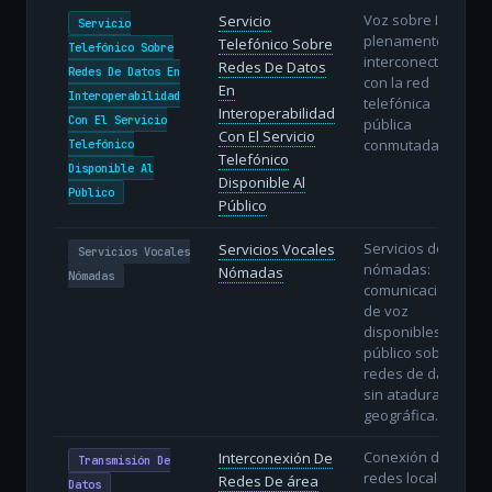
Voz sobre IP
Servicio
Servicio
plenamente
Telefónico Sobre
Telefónico Sobre
interconectada
Redes De Datos
Redes De Datos En
con la red
En
Interoperabilidad
telefónica
Interoperabilidad
Con El Servicio
pública
Con El Servicio
conmutada.
Telefónico
Telefónico
Disponible Al
Disponible Al
Público
Público
Servicios de voz
Servicios Vocales
Servicios Vocales
nómadas:
Nómadas
Nómadas
comunicaciones
de voz
disponibles al
público sobre
redes de datos
sin atadura
geográfica.
Conexión de
Interconexión De
Transmisión De
redes locales
Redes De área
Datos