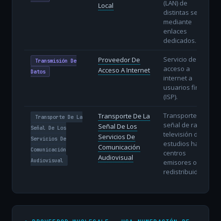
(LAN) de
Local
distintas sedes
mediante
enlaces
dedicados.
Servicio de
Proveedor De
Transmisión De
acceso a
Acceso A Internet
Datos
internet a
usuarios finales
(ISP).
Transporte de la
Transporte De La
Transporte De La
señal de radio y
Señal De Los
Señal De Los
televisión desde
Servicios De
Servicios De
estudios hasta
Comunicación
Comunicación
centros
Audiovisual
Audiovisual
emisores o
redistribuidores.