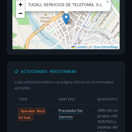
×
+
TUCALL SERVICIOS DE TELEFONÍA, S.L.
−
Leaflet
|
©
OpenStreetMap
📋 ACTIVIDADES REGISTRADAS
Cada actividad enlaza a su página oficial con la normativa
aplicable.
TIPO
SUBTIPO
DESCRIPCIÓN
OMV sin núcleo
Prestador De
Operador Móvil
propio: utiliza
Servicio
Virtual
HLR/HSS y
tarjetas del