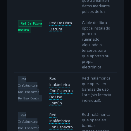
que transmiten
datos mediante
pulsos de luz.
Cable de fibra
Red De Fibra
Red De Fibra
óptica instalado
Oscura
Oscura
pero no
iluminado,
alquilado a
terceros para
que aporten su
propia
electrónica.
Red inalámbrica
Red
Red
que opera en
Inalámbrica
Inalámbrica
bandas de uso
Con Espectro
Con Espectro
libre (sin licencia
De Uso
De Uso Común
individual).
Común
Red inalámbrica
Red
Red
que opera en
Inalámbrica
Inalámbrica
bandas
Con Espectro
Con Espectro
concesionadas