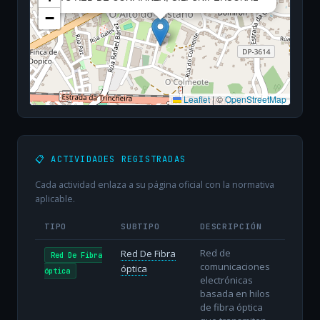
−
Leaflet
|
©
OpenStreetMap
📋 ACTIVIDADES REGISTRADAS
Cada actividad enlaza a su página oficial con la normativa
aplicable.
TIPO
SUBTIPO
DESCRIPCIÓN
Red de
Red De Fibra
Red De Fibra
comunicaciones
óptica
óptica
electrónicas
basada en hilos
de fibra óptica