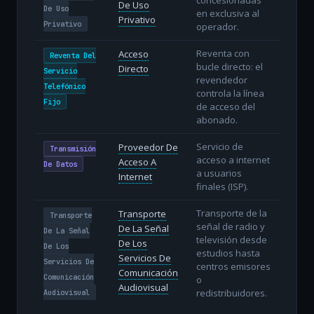
De Uso
De Uso
en exclusiva al
Privativo
Privativo
operador.
Reventa con
Acceso
Reventa Del
bucle directo: el
Directo
Servicio
revendedor
Telefónico
controla la línea
Fijo
de acceso del
abonado.
Servicio de
Proveedor De
Transmisión
acceso a internet
Acceso A
De Datos
a usuarios
Internet
finales (ISP).
Transporte de la
Transporte
Transporte
señal de radio y
De La Señal
De La Señal
televisión desde
De Los
De Los
estudios hasta
Servicios De
Servicios De
centros emisores
Comunicación
Comunicación
o
Audiovisual
redistribuidores.
Audiovisual