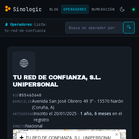
Sinologic
BLOG
OPERADORES
NUMERACIÓN
📡 Operadores
›
Lista
›
🔍
tu-red-de-confianza
🌐
TU RED DE CONFIANZA, S.L.
UNIPERSONAL
B55463640
NIF
Avenida San José Obrero 49 3º - 15570 Narón
DOMICILIO
(Coruña, A)
Inscrito el 20/01/2025 ·
1 año, 6 meses
en el
ANTIGÜEDAD
registro
Nacional
ÁMBITO
×
+
TU RED DE CONFIANZA, S.L. UNIPERSONAL