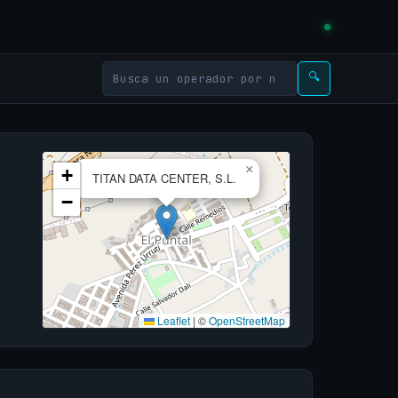
🔍
×
+
TITAN DATA CENTER, S.L.
−
Leaflet
|
©
OpenStreetMap