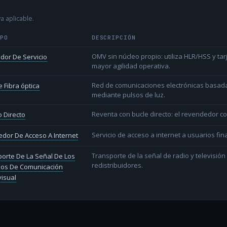
a aplicable.
IPO
DESCRIPCIÓN
OMV sin núcleo propio: utiliza HLR/HSS y t
dor De Servicio
mayor agilidad operativa.
Red de comunicaciones electrónicas basada 
 Fibra óptica
mediante pulsos de luz.
Reventa con bucle directo: el revendedor co
 Directo
Servicio de acceso a internet a usuarios fina
dor De Acceso A Internet
Transporte de la señal de radio y televisió
orte De La Señal De Los
redistribuidores.
ios De Comunicación
isual