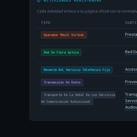
📋 ACTIVIDADES REGISTRADAS
Cada actividad enlaza a su página oficial con la normativ
TIPO
SUBT
Presta
Operador Móvil Virtual
Red De
Red De Fibra óptica
Acceso
Reventa Del Servicio Telefónico Fijo
Provee
Transmisión De Datos
Transp
Transporte De La Señal De Los Servicios
Servic
De Comunicación Audiovisual
Audiov