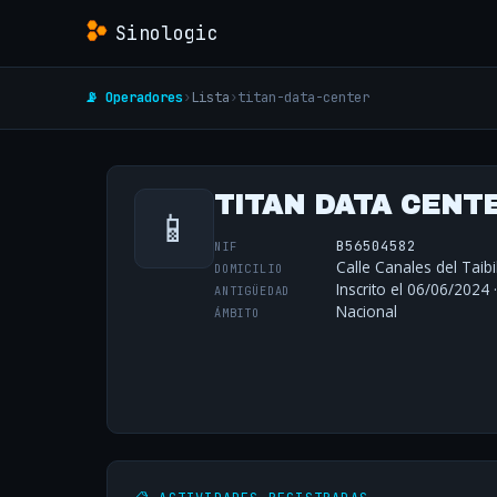
Sinologic
📡 Operadores
›
Lista
›
titan-data-center
TITAN DATA CENTER
📱
B56504582
NIF
Calle Canales del Taibi
DOMICILIO
Inscrito el 06/06/2024 
ANTIGÜEDAD
Nacional
ÁMBITO