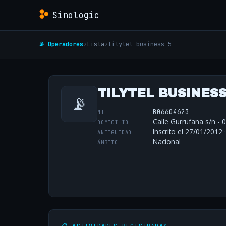
Sinologic
📡 Operadores
›
Lista
›
tilytel-business-5
TILYTEL BUSINESS,
📡
B06604623
NIF
Calle Gurrufana s/n - 
DOMICILIO
Inscrito el 27/01/2012 
ANTIGÜEDAD
Nacional
ÁMBITO