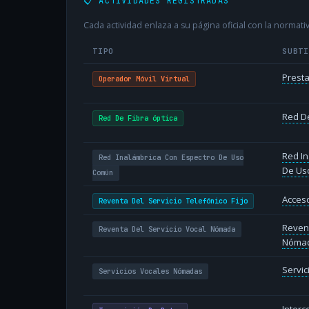
📋 ACTIVIDADES REGISTRADAS
Cada actividad enlaza a su página oficial con la normativ
TIPO
SUBT
Presta
Operador Móvil Virtual
Red De
Red De Fibra óptica
Red In
Red Inalámbrica Con Espectro De Uso
De Us
Común
Acceso
Reventa Del Servicio Telefónico Fijo
Revent
Reventa Del Servicio Vocal Nómada
Nóma
Servi
Servicios Vocales Nómadas