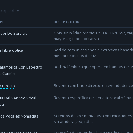
a aplicable.
IPO
DESCRIPCIÓN
OMV sin núcleo propio: utiliza HLR/HSS y t
dor De Servicio
mayor agilidad operativa.
Red de comunicaciones electrónicas basada 
 Fibra óptica
mediante pulsos de luz.
Red inalámbrica que opera en bandas de uso l
alámbrica Con Espectro
o Común
Reventa con bucle directo: el revendedor co
 Directo
Reventa específica del servicio vocal nóm
a Del Servicio Vocal
da
Servicios de voz nómadas: comunicaciones d
cios Vocales Nómadas
sin atadura geográfica.
Conexión de redes locales (LAN) de distint