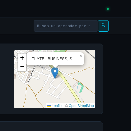
🔍
×
+
TILYTEL BUSINESS, S.L.
−
Leaflet
|
©
OpenStreetMap