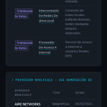
nómada.
Conexión de
Interconexión
Transmisión
redes locales
De Redes De
De Datos
(LAN) de distintas
área Local
sedes mediante
enlaces
dedicados.
Servicio de acceso
Proveedor
Transmisión
a internet a
De Acceso A
De Datos
usuarios finales
Internet
(ISP).
⬆️ PROVEEDOR WHOLESALE · USA NUMERACIÓN DE
OPERADOR
TIPO
DESDE
WHOLESALE
AIRE NETWORKS
Geográfica
05/03/2024