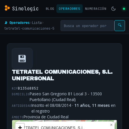
Sinologic
BLOG
OPERADORES
NUMERACIÓN
📡 Operadores
›
Lista
›
🔍
tetratel-comunicaciones-5
💾
TETRATEL COMUNICACIONES, S.L.
UNIPERSONAL
B13568852
NIF
Paseo San Gregorio 81 Local 3 - 13500
DOMICILIO
Puertollano (Ciudad Real)
Inscrito el 08/08/2014 ·
11 años, 11 meses
en
ANTIGÜEDAD
el registro
Provincia de Ciudad Real
ÁMBITO
×
+
TETRATEL COMUNICACIONES, S.L.