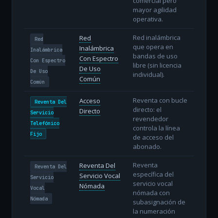
comercial pero
mayor agilidad
operativa.
Red inalámbrica
Red
Red
que opera en
Inalámbrica
Inalámbrica
bandas de uso
Con Espectro
Con Espectro
libre (sin licencia
De Uso
De Uso
individual).
Común
Común
Reventa con bucle
Acceso
Reventa Del
directo: el
Directo
Servicio
revendedor
Telefónico
controla la línea
Fijo
de acceso del
abonado.
Reventa
Reventa Del
Reventa Del
específica del
Servicio Vocal
Servicio
servicio vocal
Nómada
Vocal
nómada con
Nómada
subasignación de
la numeración