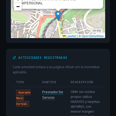
UNIPERSONAL
−
Leaflet
|
©
OpenStreetMap
📋 ACTIVIDADES REGISTRADAS
Cada actividad enlaza a su página oficial con la normativa
aplicable.
TIPO
SUBTIPO
DESCRIPCIÓN
OMV sin núcleo
Prestador De
Operador
propio: utiliza
Servicio
Móvil
HLR/HSS y tarjetas
Virtual
del MNO, con
menor margen