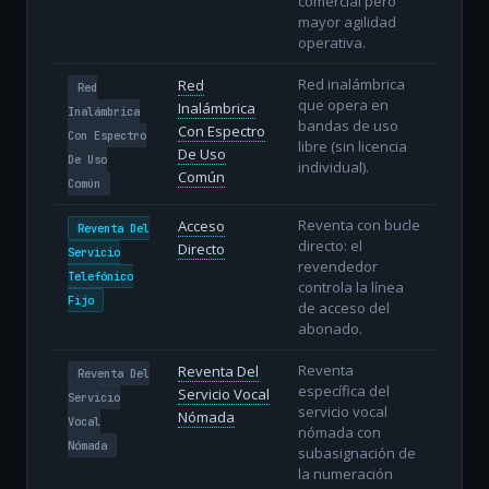
comercial pero
mayor agilidad
operativa.
Red inalámbrica
Red
Red
que opera en
Inalámbrica
Inalámbrica
bandas de uso
Con Espectro
Con Espectro
libre (sin licencia
De Uso
De Uso
individual).
Común
Común
Reventa con bucle
Acceso
Reventa Del
directo: el
Directo
Servicio
revendedor
Telefónico
controla la línea
Fijo
de acceso del
abonado.
Reventa
Reventa Del
Reventa Del
específica del
Servicio Vocal
Servicio
servicio vocal
Nómada
Vocal
nómada con
Nómada
subasignación de
la numeración