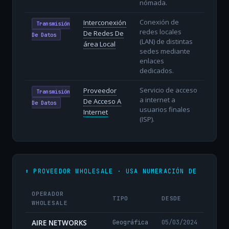
nómada.
Conexión de
Interconexión
Transmisión
redes locales
De Redes De
De Datos
(LAN) de distintas
área Local
sedes mediante
enlaces
dedicados.
Servicio de acceso
Proveedor
Transmisión
a internet a
De Acceso A
De Datos
usuarios finales
Internet
(ISP).
⬆️ PROVEEDOR WHOLESALE · USA NUMERACIÓN DE
OPERADOR
TIPO
DESDE
WHOLESALE
AIRE NETWORKS
Geográfica
05/03/2024