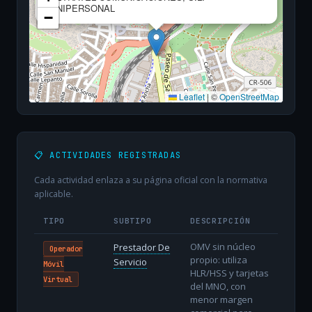
UNIPERSONAL
−
Leaflet
|
©
OpenStreetMap
📋 ACTIVIDADES REGISTRADAS
Cada actividad enlaza a su página oficial con la normativa
aplicable.
TIPO
SUBTIPO
DESCRIPCIÓN
OMV sin núcleo
Prestador De
Operador
propio: utiliza
Servicio
Móvil
HLR/HSS y tarjetas
Virtual
del MNO, con
menor margen