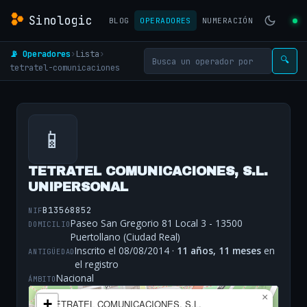
Sinologic
BLOG
OPERADORES
NUMERACIÓN
📡 Operadores
›
Lista
›
🔍
tetratel-comunicaciones
📱
TETRATEL COMUNICACIONES, S.L.
UNIPERSONAL
B13568852
NIF
Paseo San Gregorio 81 Local 3 - 13500
DOMICILIO
Puertollano (Ciudad Real)
Inscrito el 08/08/2014 ·
11 años, 11 meses
en
ANTIGÜEDAD
el registro
Nacional
ÁMBITO
×
+
TETRATEL COMUNICACIONES, S.L.