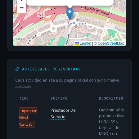
−
Leaflet
|
©
OpenStreetMap
📋 ACTIVIDADES REGISTRADAS
Cada actividad enlaza a su página oficial con la normativa
aplicable.
TIPO
SUBTIPO
DESCRIPCIÓN
OMV sin núcleo
Prestador De
Operador
propio: utiliza
Servicio
Móvil
HLR/HSS y
Virtual
tarjetas del
MNO, con