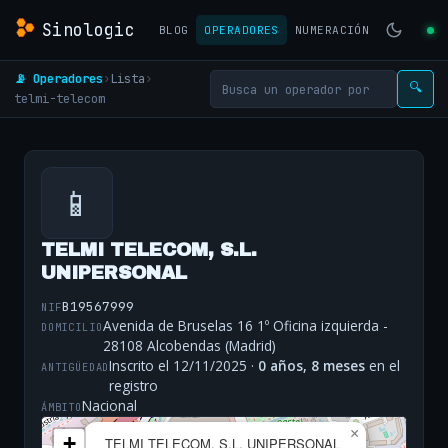
Sinologic
BLOG
OPERADORES
NUMERACIÓN
📡 Operadores
›
Lista
›
🔍
telmi-telecom
📱
TELMI TELECOM, S.L.
UNIPERSONAL
B19567999
NIF
Avenida de Bruselas 16 1º Oficina izquierda -
DOMICILIO
28108 Alcobendas (Madrid)
Inscrito el 12/11/2025 ·
0 años, 8 meses
en el
ANTIGÜEDAD
registro
Nacional
ÁMBITO
×
+
TELMI TELECOM, S.L. UNIPERSONAL