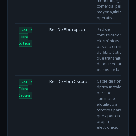
menor margen
comercial pero
mayor agilidad
operativa.
Red de
Red De Fibra óptica
Red De
comunicaciones
Fibra
electrónicas
óptica
basada en hilos
de fibra óptica
que transmiten
datos mediante
pulsos de luz.
Cable de fibra
Red De Fibra Oscura
Red De
óptica instalado
Fibra
pero no
Oscura
iluminado,
alquilado a
terceros para
que aporten su
propia
electrónica.