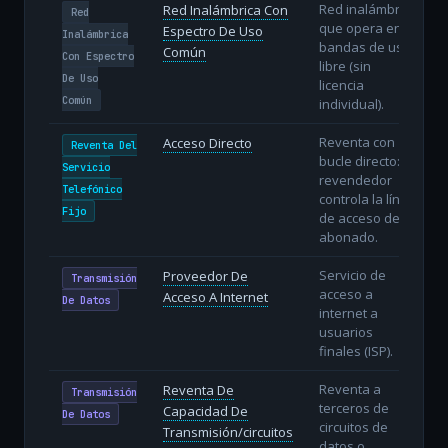
Red inalámbrica
Red Inalámbrica Con
Red
que opera en
Espectro De Uso
Inalámbrica
bandas de uso
Común
Con Espectro
libre (sin
De Uso
licencia
Común
individual).
Reventa con
Acceso Directo
Reventa Del
bucle directo: el
Servicio
revendedor
Telefónico
controla la línea
Fijo
de acceso del
abonado.
Servicio de
Proveedor De
Transmisión
acceso a
Acceso A Internet
De Datos
internet a
usuarios
finales (ISP).
Reventa a
Reventa De
Transmisión
terceros de
Capacidad De
De Datos
circuitos de
Transmisión/circuitos
datos o